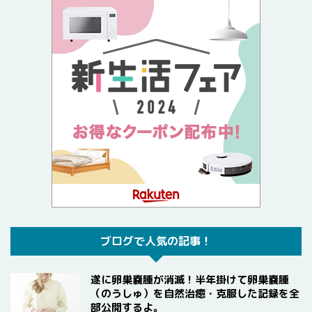
ブログで人気の記事！
遂に卵巣嚢腫が消滅！半年掛けて卵巣嚢腫
（のうしゅ）を自然治癒・克服した記録を全
部公開するよ。