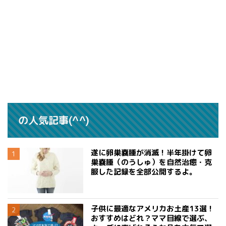
の人気記事(^^)
遂に卵巣嚢腫が消滅！半年掛けて卵
巣嚢腫（のうしゅ）を自然治癒・克
服した記録を全部公開するよ。
子供に最適なアメリカお土産13選！
おすすめはどれ？ママ目線で選ぶ、