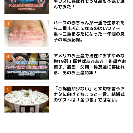
キッズに喜ばれそうな品を本気で選
んでみた！
ハーフの赤ちゃんが一重で生まれた
ら二重まぶたになるのはいつ？一
重〜二重まぶたになった一年間の息
子の成長記録。
アメリカお土産で男性におすすめな
物19選！探せばあるある！雑貨やお
菓子、彼氏・父親・男友達に喜ばれ
る、男のお土産特集！
「ご祝儀が少ない」と文句を言うア
ナタに向けてちょっと一言。結婚式
のゲストは「金づる」ではない。