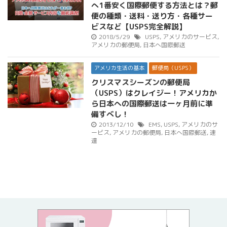
へ1番安く国際郵便する方法とは？郵
便の種類・送料・送り方・各種サー
ビスなど【USPS完全解説】
2018/5/29
USPS
,
アメリカのサービス
,
アメリカの郵便局
,
日本へ国際郵送
アメリカ生活の基本
郵便局（USPS）
クリスマスシーズンの郵便局
（USPS）はクレイジー！アメリカか
ら日本への国際郵送は一ヶ月前に準
備すべし！
2013/12/10
EMS
,
USPS
,
アメリカのサ
ービス
,
アメリカの郵便局
,
日本へ国際郵送
,
速
達