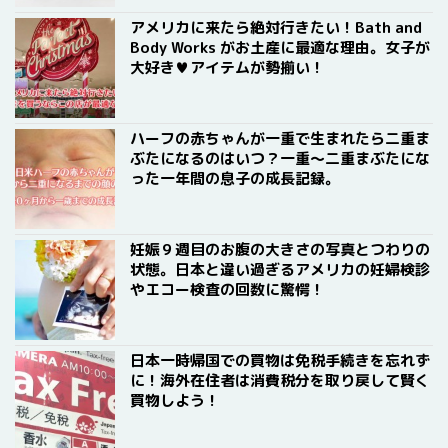
アメリカに来たら絶対行きたい！Bath and
Body Works がお土産に最適な理由。女子が
大好き♥アイテムが勢揃い！
ハーフの赤ちゃんが一重で生まれたら二重ま
ぶたになるのはいつ？一重〜二重まぶたにな
った一年間の息子の成長記録。
妊娠９週目のお腹の大きさの写真とつわりの
状態。日本と違い過ぎるアメリカの妊婦検診
やエコー検査の回数に驚愕！
日本一時帰国での買物は免税手続きを忘れず
に！海外在住者は消費税分を取り戻して賢く
買物しよう！