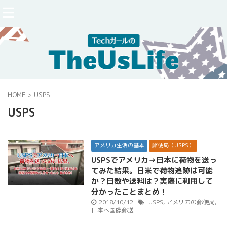
HOME
>
USPS
USPS
アメリカ生活の基本
郵便局（USPS）
USPSでアメリカ→日本に荷物を送っ
てみた結果。日米で荷物追跡は可能
か？日数や送料は？実際に利用して
分かったことまとめ！
2018/10/12
USPS
,
アメリカの郵便局
,
日本へ国際郵送