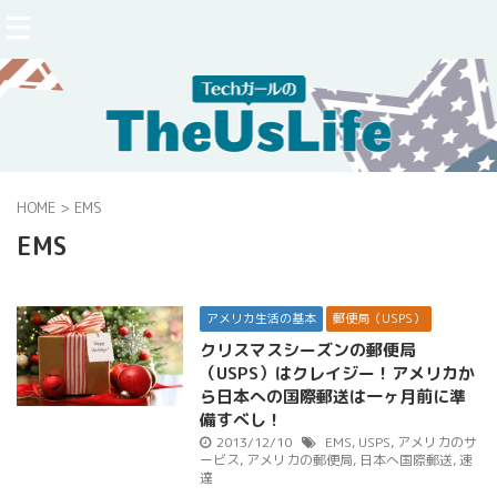
HOME
>
EMS
EMS
アメリカ生活の基本
郵便局（USPS）
クリスマスシーズンの郵便局
（USPS）はクレイジー！アメリカか
ら日本への国際郵送は一ヶ月前に準
備すべし！
2013/12/10
EMS
,
USPS
,
アメリカのサ
ービス
,
アメリカの郵便局
,
日本へ国際郵送
,
速
達