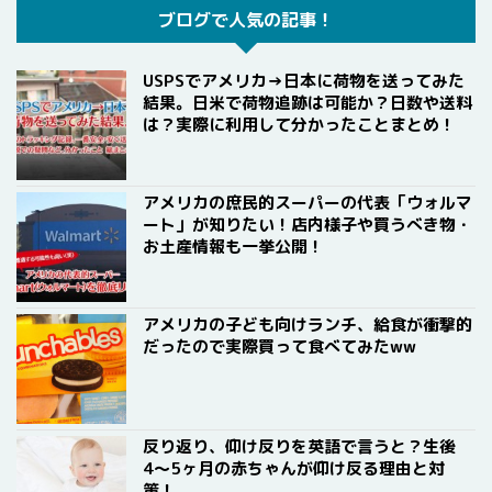
ブログで人気の記事！
USPSでアメリカ→日本に荷物を送ってみた
結果。日米で荷物追跡は可能か？日数や送料
は？実際に利用して分かったことまとめ！
アメリカの庶民的スーパーの代表「ウォルマ
ート」が知りたい！店内様子や買うべき物・
お土産情報も一挙公開！
アメリカの子ども向けランチ、給食が衝撃的
だったので実際買って食べてみたww
反り返り、仰け反りを英語で言うと？生後
4〜5ヶ月の赤ちゃんが仰け反る理由と対
策！