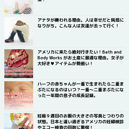
アナタが嫌われる理由。人は幸せだと鈍感に
なりがち。こんな人は友達が去って行く！
アメリカに来たら絶対行きたい！Bath and
Body Works がお土産に最適な理由。女子が
大好き♥アイテムが勢揃い！
ハーフの赤ちゃんが一重で生まれたら二重ま
ぶたになるのはいつ？一重〜二重まぶたにな
った一年間の息子の成長記録。
妊娠９週目のお腹の大きさの写真とつわりの
状態。日本と違い過ぎるアメリカの妊婦検診
やエコー検査の回数に驚愕！