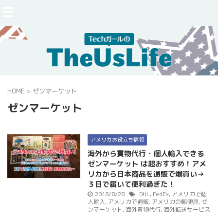
HOME
>
ゼンマーケット
ゼンマーケット
アメリカお役立ち情報
海外から買物代行・個人輸入できる
ゼンマーケット は超おすすめ！アメ
リカから日本商品を通販で爆買い→
３日で届いて便利過ぎた！
2018/8/28
DHL
,
FedEx
,
アメリカで個
人輸入
,
アメリカで通販
,
アメリカの郵便局
,
ゼ
ンマーケット
,
海外買物代行
,
海外転送サービス