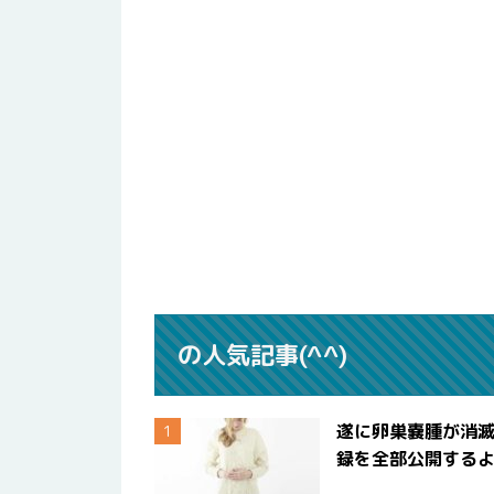
の人気記事(^^)
遂に卵巣嚢腫が消
録を全部公開する