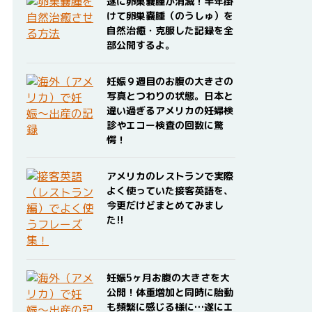
遂に卵巣嚢腫が消滅！半年掛
けて卵巣嚢腫（のうしゅ）を
自然治癒・克服した記録を全
部公開するよ。
妊娠９週目のお腹の大きさの
写真とつわりの状態。日本と
違い過ぎるアメリカの妊婦検
診やエコー検査の回数に驚
愕！
アメリカのレストランで実際
よく使っていた接客英語を、
今更だけどまとめてみまし
た!!
妊娠5ヶ月お腹の大きさを大
公開！体重増加と同時に胎動
も頻繁に感じる様に…遂にエ