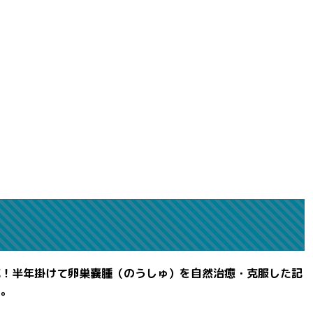
滅！半年掛けて卵巣嚢腫（のうしゅ）を自然治癒・克服した記
よ。