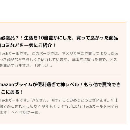
活必需品？！生活を10倍豊かにした、買って良かった商品
口コミなどを一気にご紹介！
Techガールです。 このページでは、アメリカ生活で買ってよかった＆
った商品などを詳しくご紹介しています。 基本的に買った物で、オス
集めていますが、「欲しい ...
mazonプライムが便利過ぎて神レベル！もう他で買物でき
ここにある！
Techガールです。 みなさん、明けましておめでとうございます。年末
顔で過ごされましたか？ 今年もどうぞ当ブログとTechガールを何卒宜
す！＾＾ 年明け一発 ...