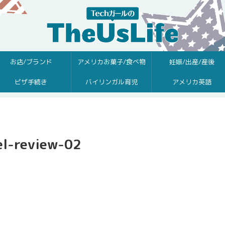
お店/ブランド
アメリカお菓子/食べ物
妊娠/出産/産後
ビザ手続き
バイリンガル育児
アメリカ英語
el-review-02