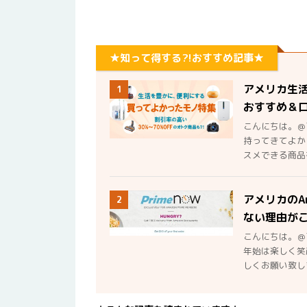
★知って得する?!おすすめ記事★
アメリカ生
1
おすすめ＆
こんにちは。＠
持ってきてよか
スメできる商品を
アメリカのA
2
ない理由が
こんにちは。＠
年始は楽しく笑
しくお願い致しま