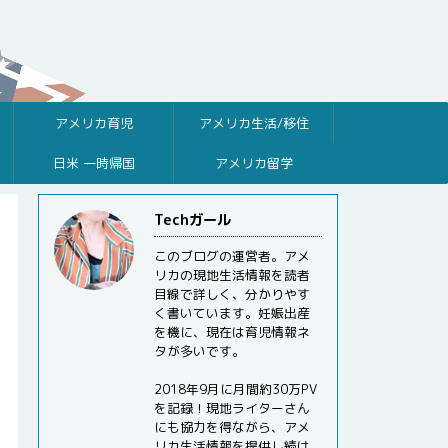
アメリカ育児
アメリカ生活/移住
日米 一時帰国
アメリカ留学
Techガール
このブログの運営者。アメ
リカの現地生活情報を読者
目線で詳しく、分かりやす
く書いています。妊娠出産
を機に、現在は育児情報ネ
タが多いです。
2018年9月に月間約30万PV
を記録！現地ライターさん
にも協力を得ながら、アメ
リカ生活情報を提供し続け