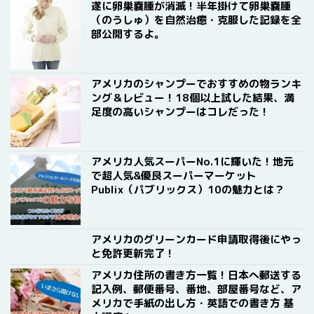
遂に卵巣嚢腫が消滅！半年掛けて卵巣嚢腫
（のうしゅ）を自然治癒・克服した記録を全
部公開するよ。
アメリカのシャンプーでおすすめの物ランキ
ング＆レビュー！18個以上試した結果、満
足度の高いシャンプーはコレだった！
アメリカ人気スーパーNo.1に輝いた！地元
で超人気&優良スーパーマーケット
Publix（パブリックス）10の魅力とは？
アメリカのグリーンカード申請取得後にやっ
と免許更新完了！
アメリカ住所の書き方一覧！日本へ郵送する
記入例、郵便番号、番地、部屋番号など、ア
メリカで手紙の出し方・英語での書き方 基