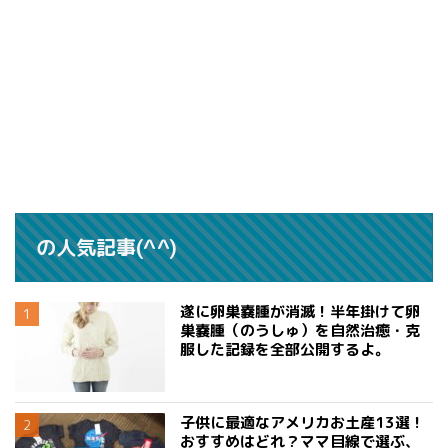
の人気記事(^^)
遂に卵巣嚢腫が消滅！半年掛けて卵
巣嚢腫（のうしゅ）を自然治癒・克
服した記録を全部公開するよ。
子供に最適なアメリカお土産13選！
おすすめはどれ？ママ目線で選ぶ、