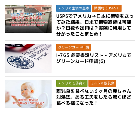
アメリカ生活の基本
郵便局（USPS）
USPSでアメリカ→日本に荷物を送っ
てみた結果。日米で荷物追跡は可能
か？日数や送料は？実際に利用して
分かったことまとめ！
グリーンカード申請
I-765 必要書類リスト - アメリカで
グリーンカード申請(6)
アメリカで子育て
ミルク＆離乳食
離乳食を食べない６ヶ月の赤ちゃん
対処法。ある工夫をしたら驚くほど
食べる様になった！