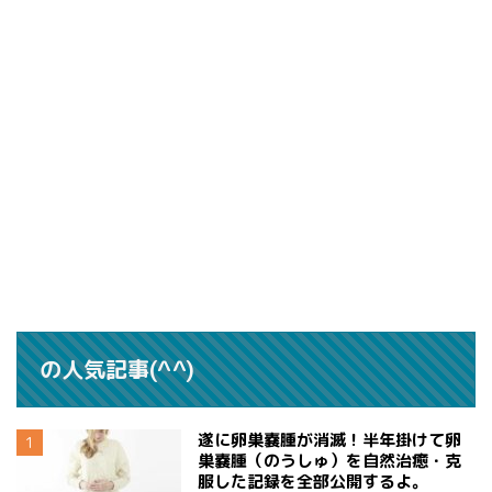
の人気記事(^^)
遂に卵巣嚢腫が消滅！半年掛けて卵
巣嚢腫（のうしゅ）を自然治癒・克
服した記録を全部公開するよ。