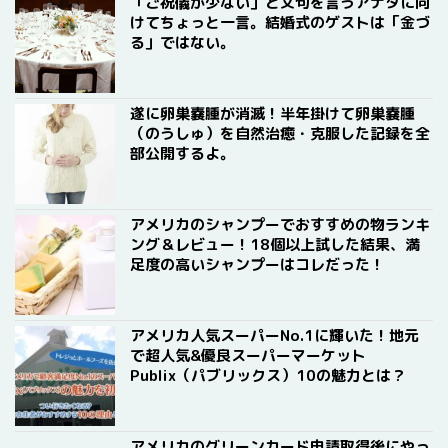
「ご祝儀が少ない」と文句を言うアナタに向
けてちょっと一言。結婚式のゲストは「金づ
る」ではない。
遂に卵巣嚢腫が消滅！半年掛けて卵巣嚢腫
（のうしゅ）を自然治癒・克服した記録を全
部公開するよ。
アメリカのシャンプーでおすすめの物ランキ
ング＆レビュー！18個以上試した結果、満
足度の高いシャンプーはコレだった！
アメリカ人気スーパーNo.1に輝いた！地元
で超人気&優良スーパーマーケット
Publix（パブリックス）10の魅力とは？
アメリカのグリーンカード申請取得後にやっ