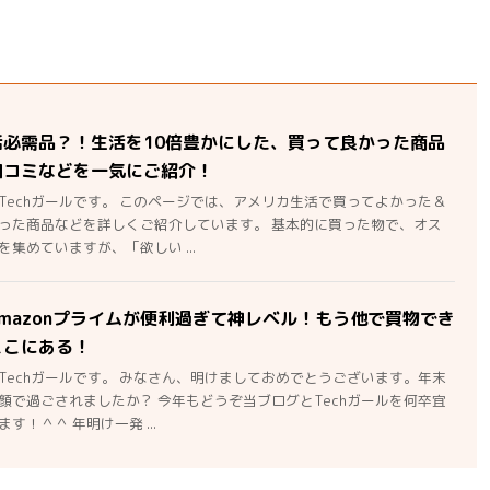
活必需品？！生活を10倍豊かにした、買って良かった商品
口コミなどを一気にご紹介！
Techガールです。 このページでは、アメリカ生活で買ってよかった＆
った商品などを詳しくご紹介しています。 基本的に買った物で、オス
集めていますが、「欲しい ...
mazonプライムが便利過ぎて神レベル！もう他で買物でき
ここにある！
Techガールです。 みなさん、明けましておめでとうございます。年末
顔で過ごされましたか？ 今年もどうぞ当ブログとTechガールを何卒宜
す！＾＾ 年明け一発 ...