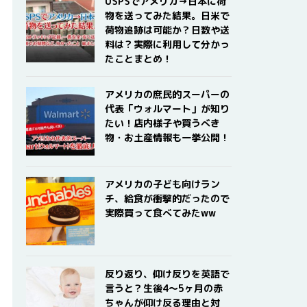
USPSでアメリカ→日本に荷
物を送ってみた結果。日米で
荷物追跡は可能か？日数や送
料は？実際に利用して分かっ
たことまとめ！
アメリカの庶民的スーパーの
代表「ウォルマート」が知り
たい！店内様子や買うべき
物・お土産情報も一挙公開！
アメリカの子ども向けラン
チ、給食が衝撃的だったので
実際買って食べてみたww
反り返り、仰け反りを英語で
言うと？生後4〜5ヶ月の赤
ちゃんが仰け反る理由と対