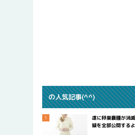
の人気記事(^^)
遂に卵巣嚢腫が消
録を全部公開する