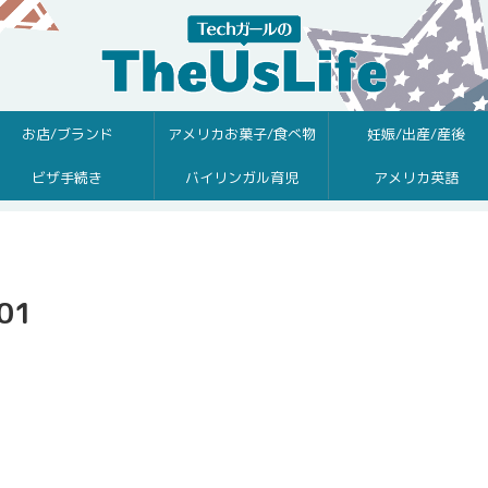
お店/ブランド
アメリカお菓子/食べ物
妊娠/出産/産後
ビザ手続き
バイリンガル育児
アメリカ英語
01