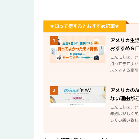
★知って得する?!おすすめ記事★
アメリカ生
1
おすすめ＆
こんにちは。＠
持ってきてよか
スメできる商品を
アメリカのA
2
ない理由が
こんにちは。＠
年始は楽しく笑
しくお願い致しま