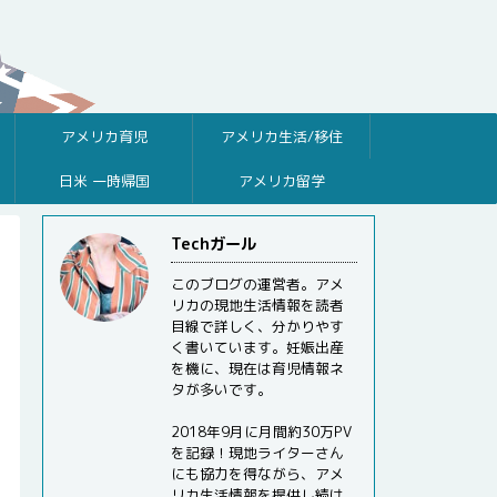
アメリカ育児
アメリカ生活/移住
日米 一時帰国
アメリカ留学
Techガール
このブログの運営者。アメ
リカの現地生活情報を読者
目線で詳しく、分かりやす
く書いています。妊娠出産
を機に、現在は育児情報ネ
タが多いです。
2018年9月に月間約30万PV
を記録！現地ライターさん
にも協力を得ながら、アメ
リカ生活情報を提供し続け