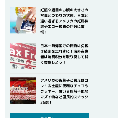
妊娠９週目のお腹の大きさの
写真とつわりの状態。日本と
違い過ぎるアメリカの妊婦検
診やエコー検査の回数に驚
愕！
日本一時帰国での買物は免税
手続きを忘れずに！海外在住
者は消費税分を取り戻して賢
く買物しよう！
アメリカのお菓子と言えばコ
レ！お土産に便利なチョコや
クッキー、甘い＆理解不能な
マズイ物など国民的スナック
26選！