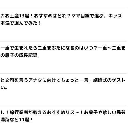
カお土産13選！おすすめはどれ？ママ目線で選ぶ、キッズ
を本気で選んでみた！
が一重で生まれたら二重まぶたになるのはいつ？一重〜二重ま
間の息子の成長記録。
」と文句を言うアナタに向けてちょっと一言。結婚式のゲスト
ない。
探し！旅行業者が教えるおすすめリスト！お菓子や珍しい民芸
場所など11選！