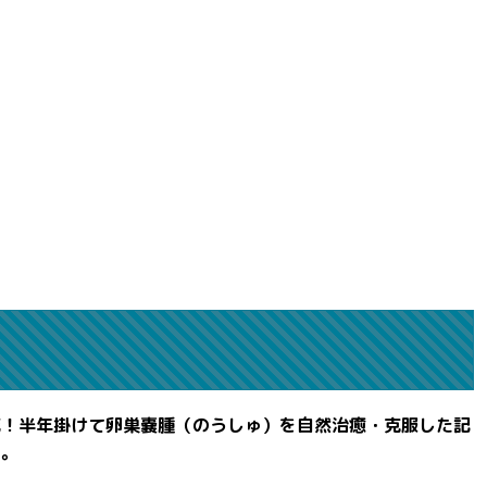
滅！半年掛けて卵巣嚢腫（のうしゅ）を自然治癒・克服した記
よ。