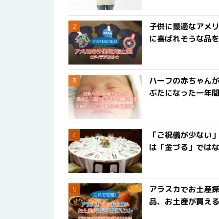
子供に最適なアメリ
に喜ばれそうな品
ハーフの赤ちゃん
ぶたになった一年
「ご祝儀が少ない
は「金づる」では
アラスカでお土産
品、お土産が買える