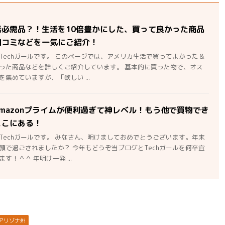
活必需品？！生活を10倍豊かにした、買って良かった商品
口コミなどを一気にご紹介！
Techガールです。 このページでは、アメリカ生活で買ってよかった＆
った商品などを詳しくご紹介しています。 基本的に買った物で、オス
集めていますが、「欲しい ...
mazonプライムが便利過ぎて神レベル！もう他で買物でき
ここにある！
Techガールです。 みなさん、明けましておめでとうございます。年末
顔で過ごされましたか？ 今年もどうぞ当ブログとTechガールを何卒宜
す！＾＾ 年明け一発 ...
アリゾナ州