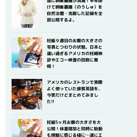
遂に卵巣嚢腫が消滅！半年掛
けて卵巣嚢腫（のうしゅ）を
自然治癒・克服した記録を全
部公開するよ。
妊娠９週目のお腹の大きさの
写真とつわりの状態。日本と
違い過ぎるアメリカの妊婦検
診やエコー検査の回数に驚
愕！
アメリカのレストランで実際
よく使っていた接客英語を、
今更だけどまとめてみまし
た!!
妊娠5ヶ月お腹の大きさを大
公開！体重増加と同時に胎動
も頻繁に感じる様に…遂にエ