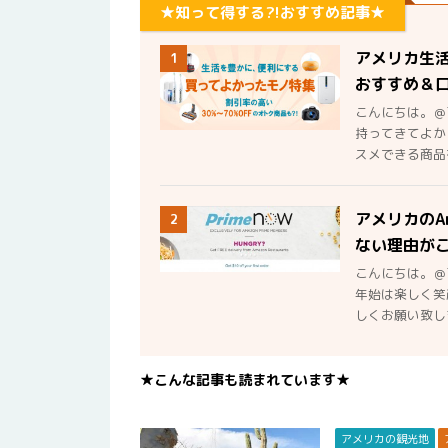
★知って得する?!おすすめ記事★
アメリカ生
1
おすすめ＆
こんにちは。＠
持ってきてよか
スメできる商品を
アメリカのA
2
ない理由が
こんにちは。＠
年始は楽しく笑
しくお願い致しま
★こんな記事も読まれています★
アメリカの観光地