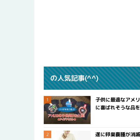
の人気記事(^^)
子供に最適なアメリ
に喜ばれそうな品
遂に卵巣嚢腫が消