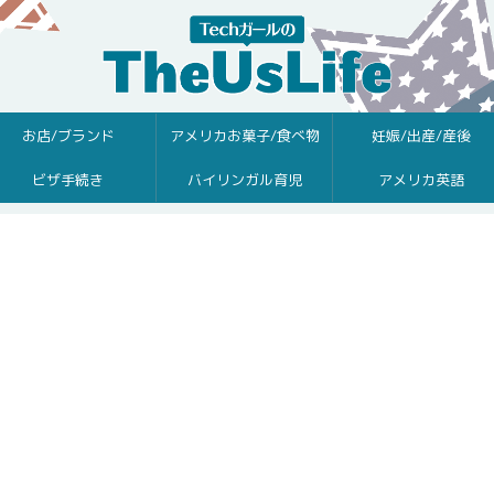
お店/ブランド
アメリカお菓子/食べ物
妊娠/出産/産後
ビザ手続き
バイリンガル育児
アメリカ英語