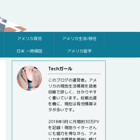
アメリカ育児
アメリカ生活/移住
日米 一時帰国
アメリカ留学
Techガール
このブログの運営者。アメ
リカの現地生活情報を読者
目線で詳しく、分かりやす
く書いています。妊娠出産
を機に、現在は育児情報ネ
タが多いです。
2018年9月に月間約30万PV
を記録！現地ライターさん
にも協力を得ながら、アメ
リカ生活情報を提供し続け