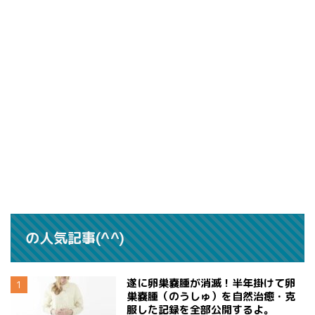
の人気記事(^^)
遂に卵巣嚢腫が消滅！半年掛けて卵
巣嚢腫（のうしゅ）を自然治癒・克
服した記録を全部公開するよ。