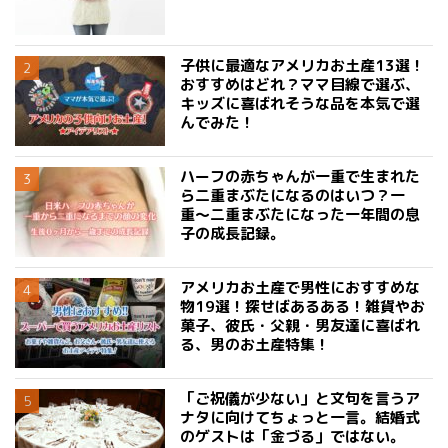
子供に最適なアメリカお土産13選！
おすすめはどれ？ママ目線で選ぶ、
キッズに喜ばれそうな品を本気で選
んでみた！
ハーフの赤ちゃんが一重で生まれた
ら二重まぶたになるのはいつ？一
重〜二重まぶたになった一年間の息
子の成長記録。
アメリカお土産で男性におすすめな
物19選！探せばあるある！雑貨やお
菓子、彼氏・父親・男友達に喜ばれ
る、男のお土産特集！
「ご祝儀が少ない」と文句を言うア
ナタに向けてちょっと一言。結婚式
のゲストは「金づる」ではない。