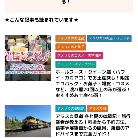
る！
★こんな記事も読まれています★
アメリカのお土産
アメリカのお店・ブランド
アメリカのお菓子
アメリカのコスメ・美容関連
ホールフーズマーケット
ホールフーズ・クイーン店（ハワ
イ・カカアコ）でお土産探し！限定
エコバッグ・お菓子・雑貨・コスメ
など、渡ハ歴20回以上の私が選ぶ！
おすすめお土産45選！
アメリカの観光地
アラスカ州
アラスカ鉄道 冬と夏の体験記！旅行
業者が教える！料金から予約方法、
食事や展望車からの風景、乗車のア
ドバイスまで完全ガイド！