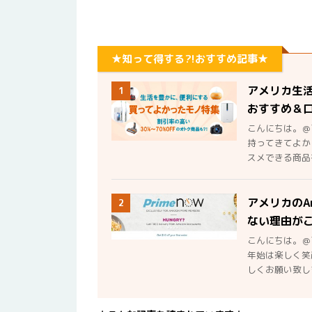
★知って得する?!おすすめ記事★
アメリカ生
1
おすすめ＆
こんにちは。＠
持ってきてよか
スメできる商品を
アメリカのA
2
ない理由が
こんにちは。＠
年始は楽しく笑
しくお願い致しま