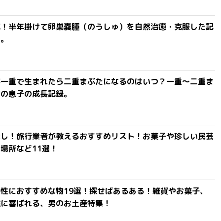
滅！半年掛けて卵巣嚢腫（のうしゅ）を自然治癒・克服した記
よ。
が一重で生まれたら二重まぶたになるのはいつ？一重〜二重ま
間の息子の成長記録。
探し！旅行業者が教えるおすすめリスト！お菓子や珍しい民芸
場所など11選！
性におすすめな物19選！探せばあるある！雑貨やお菓子、
達に喜ばれる、男のお土産特集！