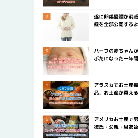
遂に卵巣嚢腫が消
録を全部公開する
ハーフの赤ちゃん
ぶたになった一年
アラスカでお土産
品、お土産が買える
アメリカお土産で男
彼氏・父親・男友