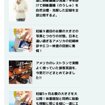
遂に卵巣嚢腫が消滅！半年掛
けて卵巣嚢腫（のうしゅ）を
自然治癒・克服した記録を全
部公開するよ。
妊娠９週目のお腹の大きさの
写真とつわりの状態。日本と
違い過ぎるアメリカの妊婦検
診やエコー検査の回数に驚
愕！
アメリカのレストランで実際
よく使っていた接客英語を、
今更だけどまとめてみまし
た!!
妊娠5ヶ月お腹の大きさを大
公開！体重増加と同時に胎動
も頻繁に感じる様に…遂にエ