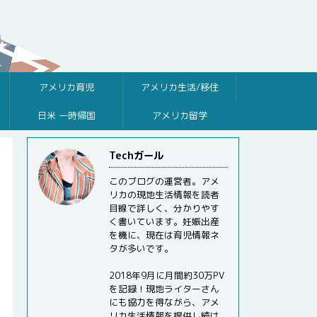
アメリカ育児
アメリカ生活/移住
日米 一時帰国
アメリカ留学
Techガール
このブログの運営者。アメ
リカの現地生活情報を読者
目線で詳しく、分かりやす
く書いています。妊娠出産
を機に、現在は育児情報ネ
タが多いです。
2018年9月に月間約30万PV
を記録！現地ライターさん
にも協力を得ながら、アメ
リカ生活情報を提供し続け