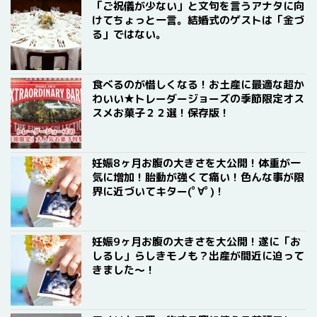
「ご祝儀が少ない」と文句を言うアナタに向
けてちょっと一言。結婚式のゲストは「金づ
る」ではない。
食べるのが惜しくなる！お土産に最適な超か
わいい★トレーダージョーズの季節限定オス
スメお菓子２２選！保存版！
妊娠8ヶ月お腹の大きさを大公開！体重が一
気に増加！胎動が強くて痛い！色んな事が限
界に近づいてキター(ﾟ∀ﾟ)！
妊娠9ヶ月お腹の大きさを大公開！遂に「お
しるし」らしきモノも？出産が間近に迫って
きました〜！