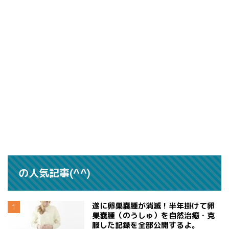
の人気記事(^^)
遂に卵巣嚢腫が消滅！半年掛けて卵
巣嚢腫（のうしゅ）を自然治癒・克
服した記録を全部公開するよ。