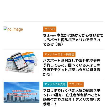
オモシロ
ちょww 本気か冗談か分からないおも
しろペット商品がアメリカで売られ
てるぞ（笑）
アメリカ⇔日本 一時帰国
パスポート番号なしで海外航空券を
予約してみた。困っている人はこの
方法でチケットが安いうちに買える
かも！
アメリカの観光地
フロリダ州
フロリダで行くべき人気の観光スポ
ット28選を、在住者が各都市ごとに
感想付きでご紹介！アメリカ旅行の
参考に！