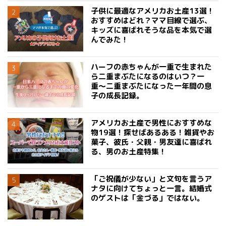
子供に最適なアメリカお土産13選！
おすすめはどれ？ママ目線で選ぶ、
キッズに喜ばれそうな品を本気で選
んでみた！
ハーフの赤ちゃんが一重で生まれた
ら二重まぶたになるのはいつ？一
重〜二重まぶたになった一年間の息
子の成長記録。
アメリカお土産で男性におすすめな
物19選！探せばあるある！雑貨やお
菓子、彼氏・父親・男友達に喜ばれ
る、男のお土産特集！
「ご祝儀が少ない」と文句を言うア
ナタに向けてちょっと一言。結婚式
のゲストは「金づる」ではない。