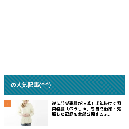
の人気記事(^^)
遂に卵巣嚢腫が消滅！半年掛けて卵
巣嚢腫（のうしゅ）を自然治癒・克
服した記録を全部公開するよ。