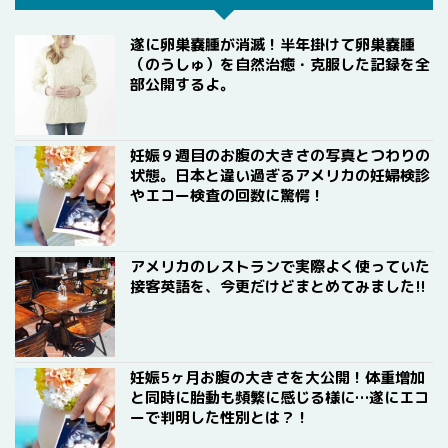
遂に卵巣嚢腫が消滅！半年掛けて卵巣嚢腫
（のうしゅ）を自然治癒・克服した記録を全
部公開するよ。
妊娠９週目のお腹の大きさの写真とつわりの
状態。日本と違い過ぎるアメリカの妊婦検診
やエコー検査の回数に驚愕！
アメリカのレストランで実際よく使っていた
接客英語を、今更だけどまとめてみました!!
妊娠5ヶ月お腹の大きさを大公開！体重増加
と同時に胎動も頻繁に感じる様に…遂にエコ
ーで判明した性別とは？！