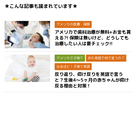
★こんな記事も読まれています★
アメリカの医療・保険
アメリカで歯科治療が無料+お金も貰
える?! 保険は無いけど、どうしても
治療したい人は要チェック!!
アメリカで子育て
あれ英語で何で言うの？
なるほど！子育て英語
反り返り、仰け反りを英語で言う
と？生後4〜5ヶ月の赤ちゃんが仰け
反る理由と対策！