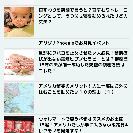
首すわりを英語で言うと？首すわりトレーニ
ングとして、うつ伏せ寝を勧められたけど大
丈夫？
アリゾナPhoenixでお月見イベント
旦那にタバコを止めさせたい人必見！禁断症
状が出ない禁煙ヒプノセラピーとは？喫煙歴
15年の夫が唯一成功した究極の禁煙方法は
コレだ！
アメリカ留学のメリット！人生一度は海外に
住むことを勧めたい１０の理由 （１）
ウォルマートで買うべきオススメのお土産
15選！アメリカでしか手に入らない限定品&
レアモノを見逃すな！