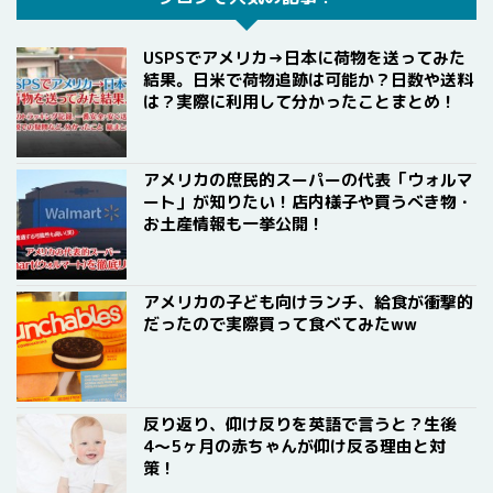
USPSでアメリカ→日本に荷物を送ってみた
結果。日米で荷物追跡は可能か？日数や送料
は？実際に利用して分かったことまとめ！
アメリカの庶民的スーパーの代表「ウォルマ
ート」が知りたい！店内様子や買うべき物・
お土産情報も一挙公開！
アメリカの子ども向けランチ、給食が衝撃的
だったので実際買って食べてみたww
反り返り、仰け反りを英語で言うと？生後
4〜5ヶ月の赤ちゃんが仰け反る理由と対
策！