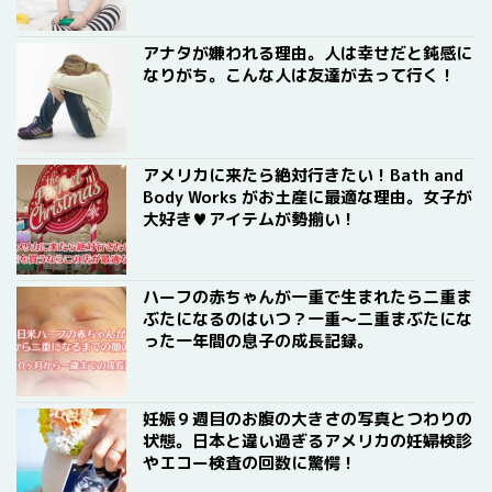
アナタが嫌われる理由。人は幸せだと鈍感に
なりがち。こんな人は友達が去って行く！
アメリカに来たら絶対行きたい！Bath and
Body Works がお土産に最適な理由。女子が
大好き♥アイテムが勢揃い！
ハーフの赤ちゃんが一重で生まれたら二重ま
ぶたになるのはいつ？一重〜二重まぶたにな
った一年間の息子の成長記録。
妊娠９週目のお腹の大きさの写真とつわりの
状態。日本と違い過ぎるアメリカの妊婦検診
やエコー検査の回数に驚愕！