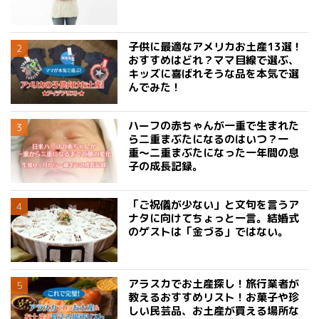
子供に最適なアメリカお土産13選！
おすすめはどれ？ママ目線で選ぶ、
キッズに喜ばれそうな品を本気で選
んでみた！
ハーフの赤ちゃんが一重で生まれた
ら二重まぶたになるのはいつ？一
重〜二重まぶたになった一年間の息
子の成長記録。
「ご祝儀が少ない」と文句を言うア
ナタに向けてちょっと一言。結婚式
のゲストは「金づる」ではない。
アラスカでお土産探し！旅行業者が
教えるおすすめリスト！お菓子や珍
しい民芸品、お土産が買える場所な