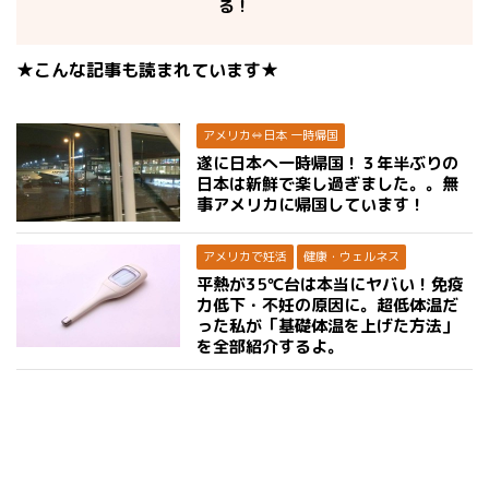
る！
★こんな記事も読まれています★
アメリカ⇔日本 一時帰国
遂に日本へ一時帰国！３年半ぶりの
日本は新鮮で楽し過ぎました。。無
事アメリカに帰国しています！
アメリカで妊活
健康・ウェルネス
平熱が35℃台は本当にヤバい！免疫
力低下・不妊の原因に。超低体温だ
った私が「基礎体温を上げた方法」
を全部紹介するよ。