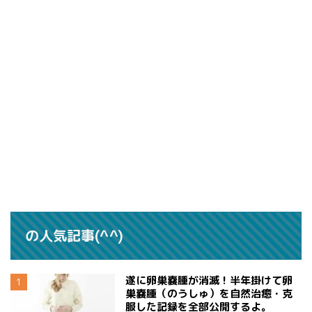
の人気記事(^^)
遂に卵巣嚢腫が消滅！半年掛けて卵
巣嚢腫（のうしゅ）を自然治癒・克
服した記録を全部公開するよ。