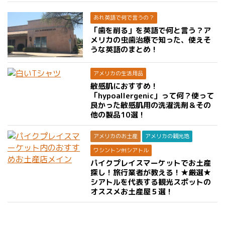
あれ英語で何で言うの？
「歯を削る」を英語で何と言う？ア
メリカの虫歯治療で知った、使えそ
うな英語のまとめ！
アメリカの生活用品
敏感肌におすすめ！
「hypoallergenic」って何？使って
良かった敏感肌用の洗濯洗剤＆その
他の製品10選！
アメリカのお土産
アメリカの観光地
ワシントン州シアトル
パイクプレイスマーケットでお土産
探し！旅行業者が教える！★厳選★
シアトルを代表する観光スポットの
オススメお土産屋５選！