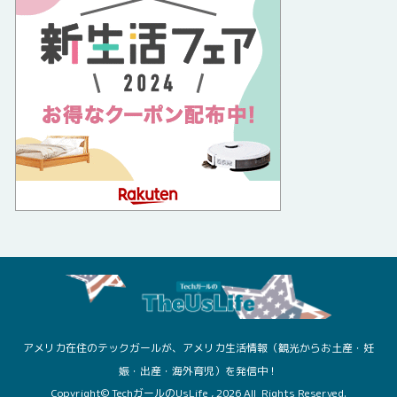
アメリカ在住のテックガールが、アメリカ生活情報（観光からお土産・妊
娠・出産・海外育児）を発信中！
Copyright© TechガールのUsLife , 2026 All Rights Reserved.