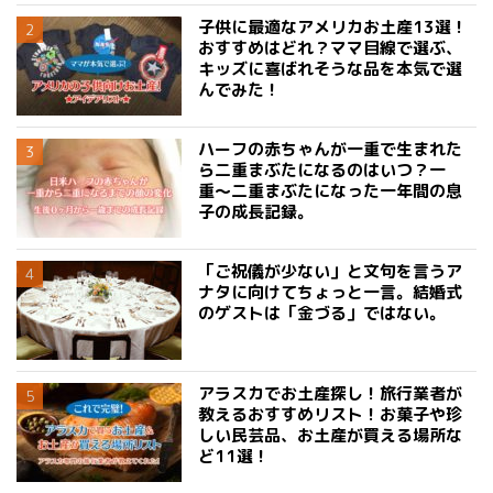
子供に最適なアメリカお土産13選！
おすすめはどれ？ママ目線で選ぶ、
キッズに喜ばれそうな品を本気で選
んでみた！
ハーフの赤ちゃんが一重で生まれた
ら二重まぶたになるのはいつ？一
重〜二重まぶたになった一年間の息
子の成長記録。
「ご祝儀が少ない」と文句を言うア
ナタに向けてちょっと一言。結婚式
のゲストは「金づる」ではない。
アラスカでお土産探し！旅行業者が
教えるおすすめリスト！お菓子や珍
しい民芸品、お土産が買える場所な
ど11選！