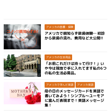
アメリカの医療・保険
アメリカで親知らず抜歯体験… 初診
から抜歯の流れ、費用など大公開!!
アメリカの生活用品
「お前これだけは持って行け！」い
や今は現地で手に入れてます私の6つ
の私の生活必需品。
アメリカで学んだ英語
アメリカ英語
母の日のメッセージカードを英語で
書いてみよう！シンプル〜ユーモア
に富んだ表現まで！英語メッセージ
集！