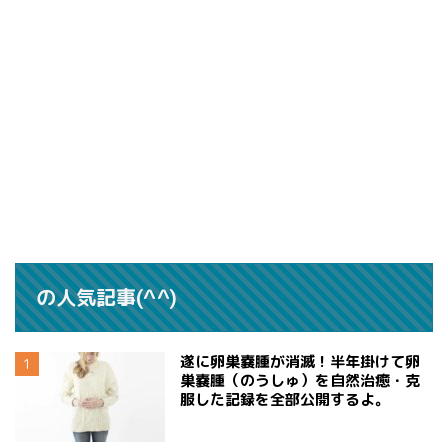
の人気記事(^^)
遂に卵巣嚢腫が消滅！半年掛けて卵
巣嚢腫（のうしゅ）を自然治癒・克
服した記録を全部公開するよ。