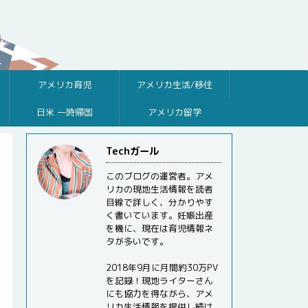
アメリカ育児
アメリカ生活/移住
日米 一時帰国
アメリカ留学
Techガール
このブログの運営者。アメ
リカの現地生活情報を読者
目線で詳しく、分かりやす
く書いています。妊娠出産
を機に、現在は育児情報ネ
タが多いです。
2018年9月に月間約30万PV
を記録！現地ライターさん
にも協力を得ながら、アメ
リカ生活情報を提供し続け