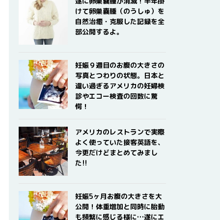
遂に卵巣嚢腫が消滅！半年掛
けて卵巣嚢腫（のうしゅ）を
自然治癒・克服した記録を全
部公開するよ。
妊娠９週目のお腹の大きさの
写真とつわりの状態。日本と
違い過ぎるアメリカの妊婦検
診やエコー検査の回数に驚
愕！
アメリカのレストランで実際
よく使っていた接客英語を、
今更だけどまとめてみまし
た!!
妊娠5ヶ月お腹の大きさを大
公開！体重増加と同時に胎動
も頻繁に感じる様に…遂にエ