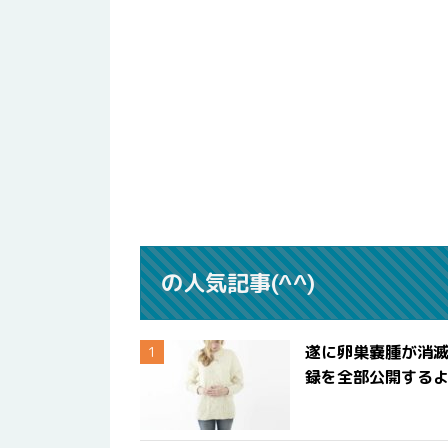
の人気記事(^^)
遂に卵巣嚢腫が消
録を全部公開する