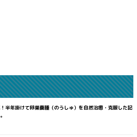
滅！半年掛けて卵巣嚢腫（のうしゅ）を自然治癒・克服した記
よ。