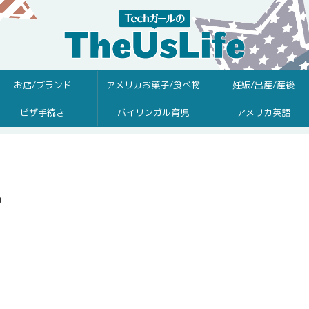
お店/ブランド
アメリカお菓子/食べ物
妊娠/出産/産後
ビザ手続き
バイリンガル育児
アメリカ英語
6