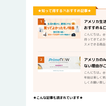
★知って得する?!おすすめ記事★
アメリカ生
1
おすすめ＆
こんにちは。＠
持ってきてよか
スメできる商品を
アメリカのA
2
ない理由が
こんにちは。＠
年始は楽しく笑
しくお願い致しま
★こんな記事も読まれています★