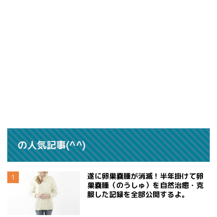
の人気記事(^^)
遂に卵巣嚢腫が消滅！半年掛けて卵
巣嚢腫（のうしゅ）を自然治癒・克
服した記録を全部公開するよ。