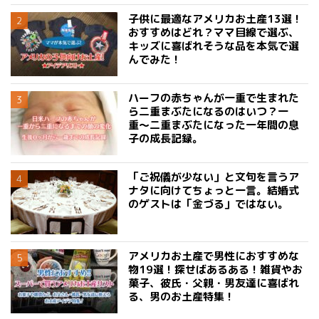
子供に最適なアメリカお土産13選！
おすすめはどれ？ママ目線で選ぶ、
キッズに喜ばれそうな品を本気で選
んでみた！
ハーフの赤ちゃんが一重で生まれた
ら二重まぶたになるのはいつ？一
重〜二重まぶたになった一年間の息
子の成長記録。
「ご祝儀が少ない」と文句を言うア
ナタに向けてちょっと一言。結婚式
のゲストは「金づる」ではない。
アメリカお土産で男性におすすめな
物19選！探せばあるある！雑貨やお
菓子、彼氏・父親・男友達に喜ばれ
る、男のお土産特集！