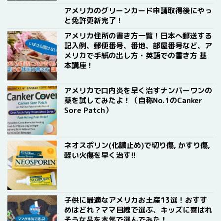
アメリカのグリーンカード申請取得後にやっ
と免許更新完了！
アメリカ住所の書き方一覧！日本へ郵送する
記入例、郵便番号、番地、部屋番号など、ア
メリカで手紙の出し方・英語での書き方 基
本講座！
アメリカで口内炎を早く治すナンバーワンの
薬を試してみたよ！（自称No.1のCanker
Sore Patch）
ネオスポリン(化膿止め)で切り傷, かすり傷,
軽い火傷を早く治す!!
子供に最適なアメリカお土産13選！おすす
めはどれ？ママ目線で選ぶ、キッズに喜ばれ
そうな品を本気で選んでみた！