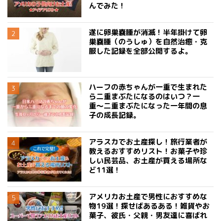
んでみた！
遂に卵巣嚢腫が消滅！半年掛けて卵
巣嚢腫（のうしゅ）を自然治癒・克
服した記録を全部公開するよ。
ハーフの赤ちゃんが一重で生まれた
ら二重まぶたになるのはいつ？一
重〜二重まぶたになった一年間の息
子の成長記録。
アラスカでお土産探し！旅行業者が
教えるおすすめリスト！お菓子や珍
しい民芸品、お土産が買える場所な
ど11選！
アメリカお土産で男性におすすめな
物19選！探せばあるある！雑貨やお
菓子、彼氏・父親・男友達に喜ばれ