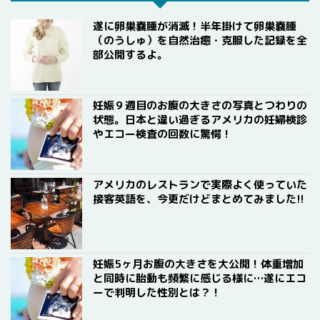
遂に卵巣嚢腫が消滅！半年掛けて卵巣嚢腫
（のうしゅ）を自然治癒・克服した記録を全
部公開するよ。
妊娠９週目のお腹の大きさの写真とつわりの
状態。日本と違い過ぎるアメリカの妊婦検診
やエコー検査の回数に驚愕！
アメリカのレストランで実際よく使っていた
接客英語を、今更だけどまとめてみました!!
妊娠5ヶ月お腹の大きさを大公開！体重増加
と同時に胎動も頻繁に感じる様に…遂にエコ
ーで判明した性別とは？！