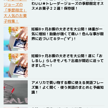
わいい★トレーダージョーズの季節限定オス
スメお菓子２２選！保存版！
妊娠8ヶ月お腹の大きさを大公開！体重が一
気に増加！胎動が強くて痛い！色んな事が限
界に近づいてキター(ﾟ∀ﾟ)！
妊娠9ヶ月お腹の大きさを大公開！遂に「お
しるし」らしきモノも？出産が間近に迫って
きました〜！
アメリカで買い物する際に使える英語フレー
ズ集！よく聞く・使う英語のまとめと予備知
識！