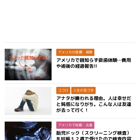
アメリカの医療・保険
アメリカで親知らず抜歯体験…費用
や術後の経過報告!!
ココロ
人生の気づき
アナタが嫌われる理由。人は幸せだ
と鈍感になりがち。こんな人は友達
が去って行く！
アメリカで妊娠・出産
胎児ドック（スクリーニング検査）
を妊娠１２週で受けたので検査内容