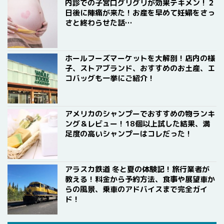
内診での子宮口グリグリが効果テキメン！２
日後に陣痛が来た！お産を早めて妊婦をさっ
さと終わらせた話…
ホールフーズマーケットを大解剖！店内の様
子、ストアブランド、おすすめのお土産、エ
コバッグも一挙にご紹介！
アメリカのシャンプーでおすすめの物ランキ
ング＆レビュー！18個以上試した結果、満
足度の高いシャンプーはコレだった！
アラスカ鉄道 冬と夏の体験記！旅行業者が
教える！料金から予約方法、食事や展望車か
らの風景、乗車のアドバイスまで完全ガイ
ド！