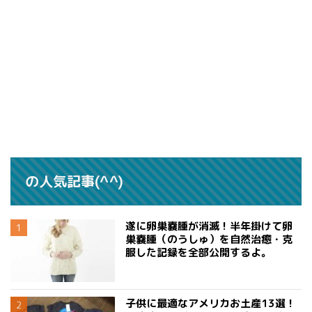
の人気記事(^^)
遂に卵巣嚢腫が消滅！半年掛けて卵
巣嚢腫（のうしゅ）を自然治癒・克
服した記録を全部公開するよ。
子供に最適なアメリカお土産13選！