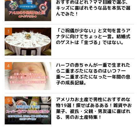
おすすめはどれ？ママ目線で選ぶ、
キッズに喜ばれそうな品を本気で選
んでみた！
「ご祝儀が少ない」と文句を言うア
ナタに向けてちょっと一言。結婚式
のゲストは「金づる」ではない。
ハーフの赤ちゃんが一重で生まれた
ら二重まぶたになるのはいつ？一
重〜二重まぶたになった一年間の息
子の成長記録。
アメリカお土産で男性におすすめな
物19選！探せばあるある！雑貨やお
菓子、彼氏・父親・男友達に喜ばれ
る、男のお土産特集！