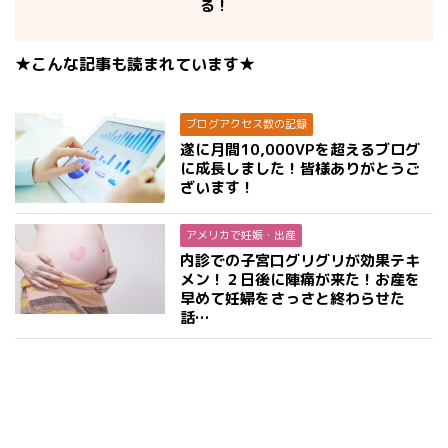
る！
★こんな記事も読まれています★
ブログアクセス数の記録
遂に月間10,000VPを超えるブログ
に成長しました！皆様ありがとうご
ざいます！
アメリカで妊娠・出産
内診での子宮口グリグリが効果テキ
メン！２日後に陣痛が来た！お産を
早めて妊婦をさっさと終わらせた
話…