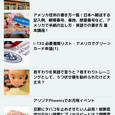
アメリカ住所の書き方一覧！日本へ郵送する
記入例、郵便番号、番地、部屋番号など、ア
メリカで手紙の出し方・英語での書き方 基
本講座！
I-130 必要書類リスト - アメリカでグリーン
カード申請(1)
首すわりを英語で言うと？首すわりトレーニ
ングとして、うつ伏せ寝を勧められたけど大
丈夫？
アリゾナPhoenixでお月見イベント
旦那にタバコを止めさせたい人必見！禁断症
状が出ない禁煙ヒプノセラピーとは？喫煙歴