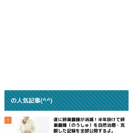
の人気記事(^^)
遂に卵巣嚢腫が消滅！半年掛けて卵
巣嚢腫（のうしゅ）を自然治癒・克
服した記録を全部公開するよ。