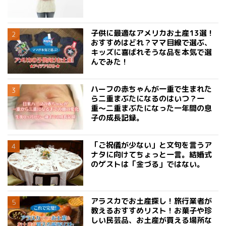
子供に最適なアメリカお土産13選！
おすすめはどれ？ママ目線で選ぶ、
キッズに喜ばれそうな品を本気で選
んでみた！
ハーフの赤ちゃんが一重で生まれた
ら二重まぶたになるのはいつ？一
重〜二重まぶたになった一年間の息
子の成長記録。
「ご祝儀が少ない」と文句を言うア
ナタに向けてちょっと一言。結婚式
のゲストは「金づる」ではない。
アラスカでお土産探し！旅行業者が
教えるおすすめリスト！お菓子や珍
しい民芸品、お土産が買える場所な