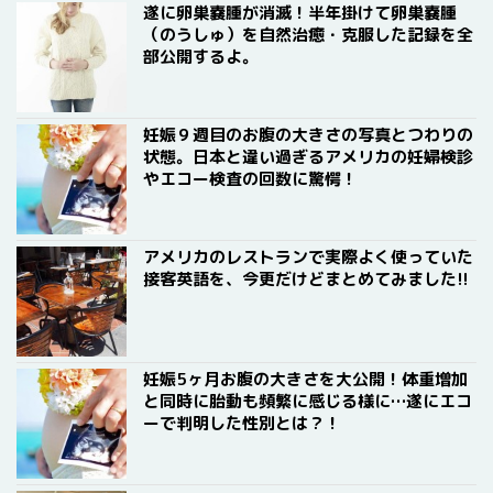
遂に卵巣嚢腫が消滅！半年掛けて卵巣嚢腫
（のうしゅ）を自然治癒・克服した記録を全
部公開するよ。
妊娠９週目のお腹の大きさの写真とつわりの
状態。日本と違い過ぎるアメリカの妊婦検診
やエコー検査の回数に驚愕！
アメリカのレストランで実際よく使っていた
接客英語を、今更だけどまとめてみました!!
妊娠5ヶ月お腹の大きさを大公開！体重増加
と同時に胎動も頻繁に感じる様に…遂にエコ
ーで判明した性別とは？！