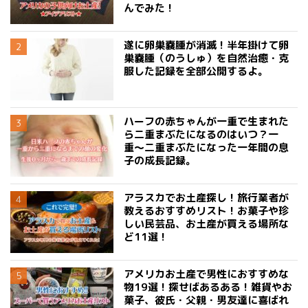
んでみた！
遂に卵巣嚢腫が消滅！半年掛けて卵
巣嚢腫（のうしゅ）を自然治癒・克
服した記録を全部公開するよ。
ハーフの赤ちゃんが一重で生まれた
ら二重まぶたになるのはいつ？一
重〜二重まぶたになった一年間の息
子の成長記録。
アラスカでお土産探し！旅行業者が
教えるおすすめリスト！お菓子や珍
しい民芸品、お土産が買える場所な
ど11選！
アメリカお土産で男性におすすめな
物19選！探せばあるある！雑貨やお
菓子、彼氏・父親・男友達に喜ばれ