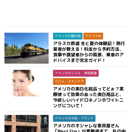
アメリカの観光地
アラスカ州
アラスカ鉄道 冬と夏の体験記！旅行
業者が教える！料金から予約方法、
食事や展望車からの風景、乗車のア
ドバイスまで完全ガイド！
アメリカのコスメ・美容関連
コスメ・スキンケア
アメリカの美白化粧品ってどぉ？実
際使って効果のあった美白商品と、
今欲しいハイドロキノンホワイトニ
ングについて！
アメリカのお店・ブランド
アメリカのオシャレな家具屋さん
「West Elm」が素敵過ぎて、私の中