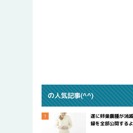
の人気記事(^^)
遂に卵巣嚢腫が消
録を全部公開する