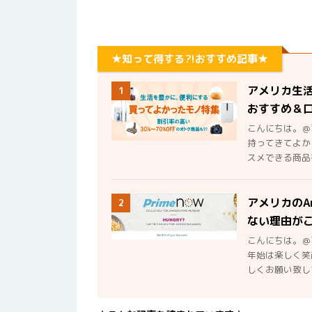
★知って得する?!おすすめ記事★
アメリカ生
1
おすすめ＆
こんにちは。＠
持ってきてよか
スメできる商品を
アメリカのA
2
ない理由が
こんにちは。＠
年始は楽しく笑
しくお願い致しま