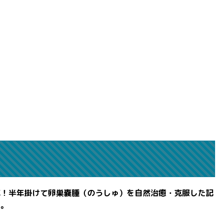
滅！半年掛けて卵巣嚢腫（のうしゅ）を自然治癒・克服した記
よ。