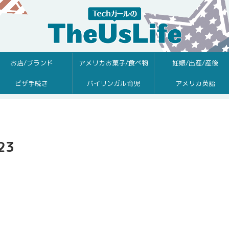
お店/ブランド
アメリカお菓子/食べ物
妊娠/出産/産後
ビザ手続き
バイリンガル育児
アメリカ英語
23