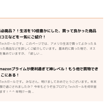
活必需品？！生活を10倍豊かにした、買って良かった商品
口コミなどを一気にご紹介！
Techガールです。 このページでは、アメリカ生活で買ってよかった＆
った商品などを詳しくご紹介しています。 基本的に買った物で、オス
集めていますが、「欲しい ...
mazonプライムが便利過ぎて神レベル！もう他で買物でき
ここにある！
Techガールです。 みなさん、明けましておめでとうございます。年末
顔で過ごされましたか？ 今年もどうぞ当ブログとTechガールを何卒宜
す！＾＾ 年明け一発 ...