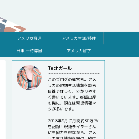
アメリカ育児
アメリカ生活/移住
日米 一時帰国
アメリカ留学
Techガール
このブログの運営者。アメ
リカの現地生活情報を読者
目線で詳しく、分かりやす
く書いています。妊娠出産
を機に、現在は育児情報ネ
タが多いです。
2018年9月に月間約30万PV
を記録！現地ライターさん
にも協力を得ながら、アメ
リカ生活情報を提供し続け