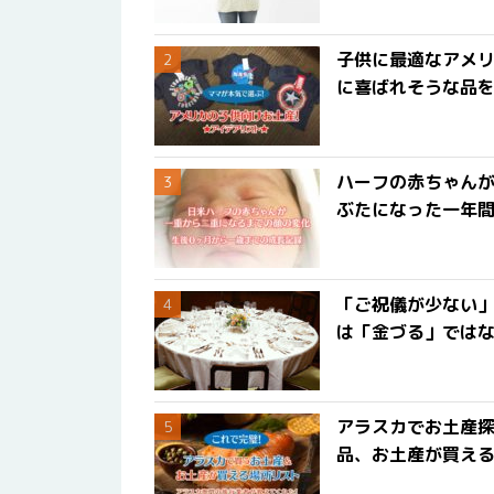
子供に最適なアメリ
に喜ばれそうな品
ハーフの赤ちゃん
ぶたになった一年
「ご祝儀が少ない
は「金づる」では
アラスカでお土産
品、お土産が買える