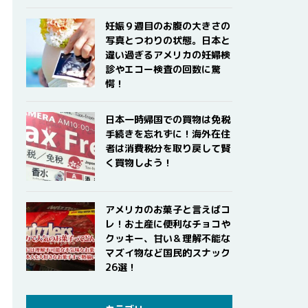
妊娠９週目のお腹の大きさの
写真とつわりの状態。日本と
違い過ぎるアメリカの妊婦検
診やエコー検査の回数に驚
愕！
日本一時帰国での買物は免税
手続きを忘れずに！海外在住
者は消費税分を取り戻して賢
く買物しよう！
アメリカのお菓子と言えばコ
レ！お土産に便利なチョコや
クッキー、甘い＆理解不能な
マズイ物など国民的スナック
26選！