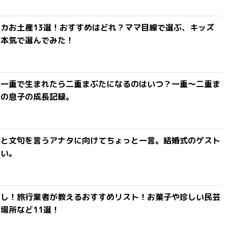
カお土産13選！おすすめはどれ？ママ目線で選ぶ、キッズ
を本気で選んでみた！
が一重で生まれたら二重まぶたになるのはいつ？一重〜二重ま
間の息子の成長記録。
」と文句を言うアナタに向けてちょっと一言。結婚式のゲスト
ない。
探し！旅行業者が教えるおすすめリスト！お菓子や珍しい民芸
場所など11選！