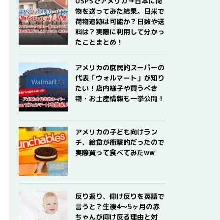
USPSでアメリカ→日本に荷
物を送ってみた結果。日米で
荷物追跡は可能か？日数や送
料は？実際に利用して分かっ
たことまとめ！
アメリカの庶民的スーパーの
代表「ウォルマート」が知り
たい！店内様子や買うべき
物・お土産情報も一挙公開！
アメリカの子ども向けラン
チ、給食が衝撃的だったので
実際買って食べてみたww
反り返り、仰け反りを英語で
言うと？生後4〜5ヶ月の赤
ちゃんが仰け反る理由と対