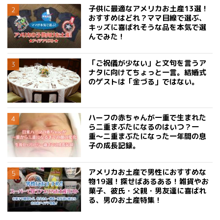
子供に最適なアメリカお土産13選！
おすすめはどれ？ママ目線で選ぶ、
キッズに喜ばれそうな品を本気で選
んでみた！
「ご祝儀が少ない」と文句を言うア
ナタに向けてちょっと一言。結婚式
のゲストは「金づる」ではない。
ハーフの赤ちゃんが一重で生まれた
ら二重まぶたになるのはいつ？一
重〜二重まぶたになった一年間の息
子の成長記録。
アメリカお土産で男性におすすめな
物19選！探せばあるある！雑貨やお
菓子、彼氏・父親・男友達に喜ばれ
る、男のお土産特集！