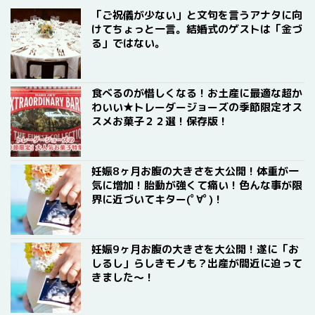
「ご祝儀が少ない」と文句を言うアナタに向
けてちょっと一言。結婚式のゲストは「金づ
る」ではない。
食べるのが惜しくなる！お土産に最適な超か
わいい★トレーダージョーズの季節限定オス
スメお菓子２２選！保存版！
妊娠8ヶ月お腹の大きさを大公開！体重が一
気に増加！胎動が強くて痛い！色んな事が限
界に近づいてキター(ﾟ∀ﾟ)！
妊娠9ヶ月お腹の大きさを大公開！遂に「お
しるし」らしきモノも？出産が間近に迫って
きました〜！