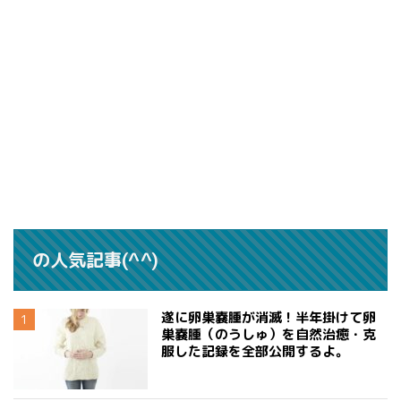
の人気記事(^^)
遂に卵巣嚢腫が消滅！半年掛けて卵
巣嚢腫（のうしゅ）を自然治癒・克
服した記録を全部公開するよ。