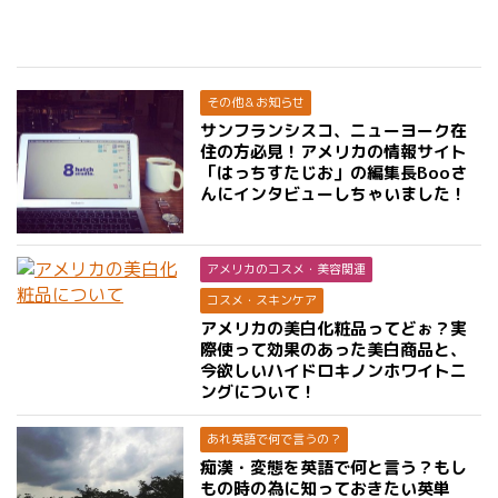
その他＆お知らせ
サンフランシスコ、ニューヨーク在
住の方必見！アメリカの情報サイト
「はっちすたじお」の編集長Booさ
んにインタビューしちゃいました！
アメリカのコスメ・美容関連
コスメ・スキンケア
アメリカの美白化粧品ってどぉ？実
際使って効果のあった美白商品と、
今欲しいハイドロキノンホワイトニ
ングについて！
あれ英語で何で言うの？
痴漢・変態を英語で何と言う？もし
もの時の為に知っておきたい英単