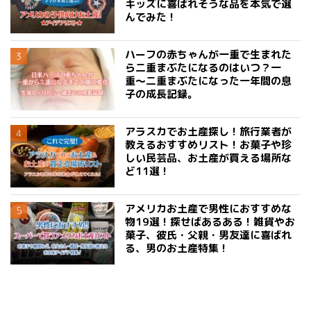
キッズに喜ばれそうな品を本気で選
んでみた！
ハーフの赤ちゃんが一重で生まれた
ら二重まぶたになるのはいつ？一
重〜二重まぶたになった一年間の息
子の成長記録。
アラスカでお土産探し！旅行業者が
教えるおすすめリスト！お菓子や珍
しい民芸品、お土産が買える場所な
ど11選！
アメリカお土産で男性におすすめな
物19選！探せばあるある！雑貨やお
菓子、彼氏・父親・男友達に喜ばれ
る、男のお土産特集！