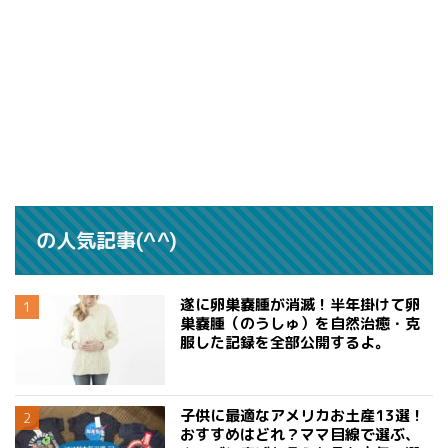
の人気記事(^^)
遂に卵巣嚢腫が消滅！半年掛けて卵
巣嚢腫（のうしゅ）を自然治癒・克
服した記録を全部公開するよ。
子供に最適なアメリカお土産13選！
おすすめはどれ？ママ目線で選ぶ、