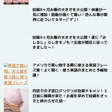
妊娠8ヶ月お腹の大きさを大公開！体重が一
気に増加！胎動が強くて痛い！色んな事が限
界に近づいてキター(ﾟ∀ﾟ)！
妊娠9ヶ月お腹の大きさを大公開！遂に「お
しるし」らしきモノも？出産が間近に迫って
きました〜！
アメリカで買い物する際に使える英語フレー
ズ集！よく聞く・使う英語のまとめと予備知
識！
内診での子宮口グリグリが効果テキメン！２
日後に陣痛が来た！お産を早めて妊婦をさっ
さと終わらせた話…