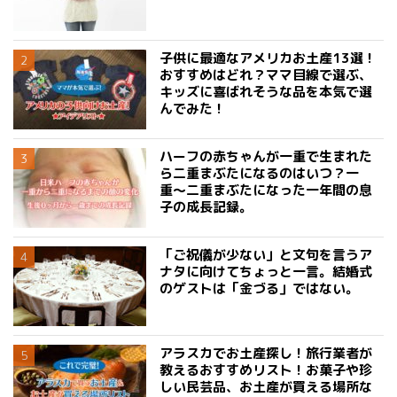
子供に最適なアメリカお土産13選！
おすすめはどれ？ママ目線で選ぶ、
キッズに喜ばれそうな品を本気で選
んでみた！
ハーフの赤ちゃんが一重で生まれた
ら二重まぶたになるのはいつ？一
重〜二重まぶたになった一年間の息
子の成長記録。
「ご祝儀が少ない」と文句を言うア
ナタに向けてちょっと一言。結婚式
のゲストは「金づる」ではない。
アラスカでお土産探し！旅行業者が
教えるおすすめリスト！お菓子や珍
しい民芸品、お土産が買える場所な