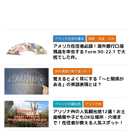
アメリカ生活の基本
税金・年金・SSN
アメリカ在住者必読！海外銀行口座
残高を申告する Form 90-22.1 で大
慌てした件。
あれ英語で何で言うの？
覚えるとよく耳にする「〜と関係が
ある」の英語表現とは？
アメリカの観光地
アリゾナ州
アリゾナ州の人気観光地12選！お土
産情報や子どもOKな場所・穴場ま
で！在住者が教える人気スポット！