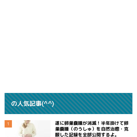
の人気記事(^^)
遂に卵巣嚢腫が消滅！半年掛けて卵
巣嚢腫（のうしゅ）を自然治癒・克
服した記録を全部公開するよ。