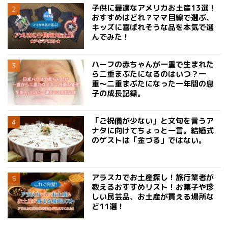
子供に最適なアメリカお土産13選！
おすすめはどれ？ママ目線で選ぶ、
キッズに喜ばれそうな品を本気で選
んでみた！
ハーフの赤ちゃんが一重で生まれた
ら二重まぶたになるのはいつ？一
重〜二重まぶたになった一年間の息
子の成長記録。
「ご祝儀が少ない」と文句を言うア
ナタに向けてちょっと一言。結婚式
のゲストは「金づる」ではない。
アラスカでお土産探し！旅行業者が
教えるおすすめリスト！お菓子や珍
しい民芸品、お土産が買える場所な
ど11選！