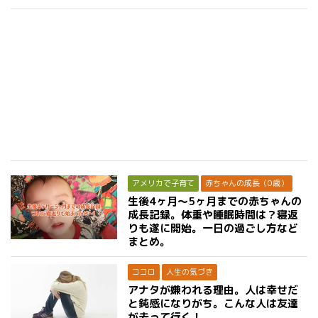
アメリカで子育て
赤ちゃんの成長（0歳）
生後4ヶ月〜5ヶ月までの赤ちゃんの
成長記録。体重や睡眠時間は？寝返
りも遂に開始。一日の過ごし方など
まとめ。
ココロ
人生の気づき
アナタが嫌われる理由。人は幸せだ
と鈍感になりがち。こんな人は友達
が去って行く！