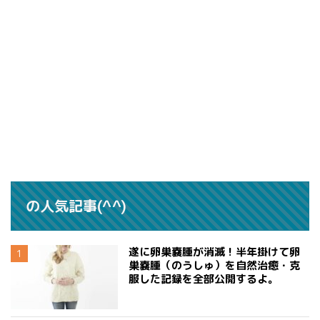
の人気記事(^^)
遂に卵巣嚢腫が消滅！半年掛けて卵
巣嚢腫（のうしゅ）を自然治癒・克
服した記録を全部公開するよ。