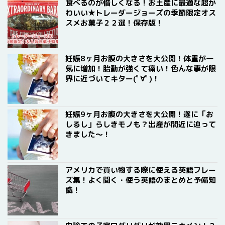
食べるのが惜しくなる！お土産に最適な超か
わいい★トレーダージョーズの季節限定オス
スメお菓子２２選！保存版！
妊娠8ヶ月お腹の大きさを大公開！体重が一
気に増加！胎動が強くて痛い！色んな事が限
界に近づいてキター(ﾟ∀ﾟ)！
妊娠9ヶ月お腹の大きさを大公開！遂に「お
しるし」らしきモノも？出産が間近に迫って
きました〜！
アメリカで買い物する際に使える英語フレー
ズ集！よく聞く・使う英語のまとめと予備知
識！