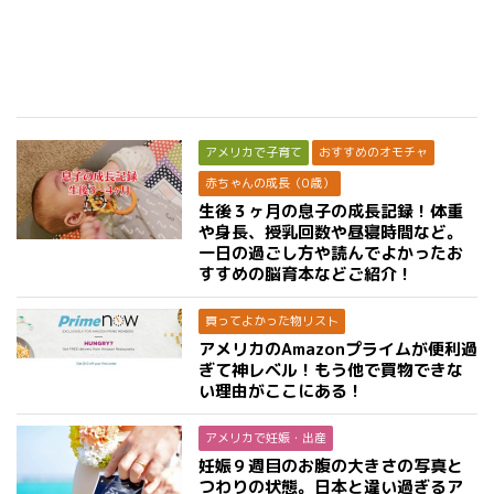
アメリカで子育て
おすすめのオモチャ
赤ちゃんの成長（0歳）
生後３ヶ月の息子の成長記録！体重
や身長、授乳回数や昼寝時間など。
一日の過ごし方や読んでよかったお
すすめの脳育本などご紹介！
買ってよかった物リスト
アメリカのAmazonプライムが便利過
ぎて神レベル！もう他で買物できな
い理由がここにある！
アメリカで妊娠・出産
妊娠９週目のお腹の大きさの写真と
つわりの状態。日本と違い過ぎるア