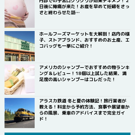
内診での子宮口グリグリが効果テキメン！２
日後に陣痛が来た！お産を早めて妊婦をさっ
さと終わらせた話…
ホールフーズマーケットを大解剖！店内の様
子、ストアブランド、おすすめのお土産、エ
コバッグも一挙にご紹介！
アメリカのシャンプーでおすすめの物ランキ
ング＆レビュー！18個以上試した結果、満
足度の高いシャンプーはコレだった！
アラスカ鉄道 冬と夏の体験記！旅行業者が
教える！料金から予約方法、食事や展望車か
らの風景、乗車のアドバイスまで完全ガイ
ド！