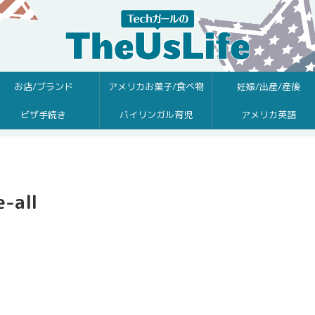
お店/ブランド
アメリカお菓子/食べ物
妊娠/出産/産後
ビザ手続き
バイリンガル育児
アメリカ英語
-all