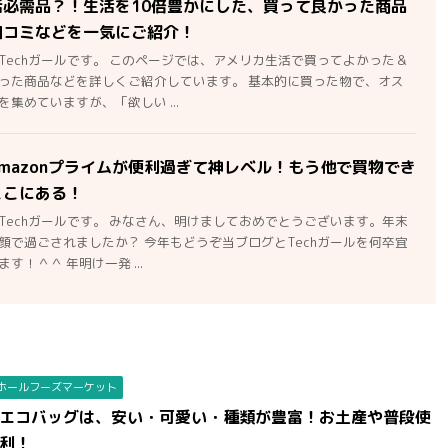
活必需品？！生活を10倍豊かにした、買って良かった商品
口コミなどを一気にご紹介！
Techガールです。 このページでは、アメリカ生活で買ってよかった＆
った商品などを詳しくご紹介しています。 基本的に買った物で、オス
集めていますが、「欲しい ...
mazonプライムが便利過ぎて神レベル！もう他で買物でき
ここにある！
Techガールです。 みなさん、明けましておめでとうございます。年末
顔で過ごされましたか？ 今年もどうぞ当ブログとTechガールを何卒宜
す！＾＾ 年明け一発 ...
ホールフーズマーケット
エコバッグは、安い・可愛い・種類が豊富！お土産や普段使
利！