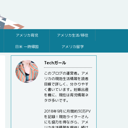
アメリカ育児
アメリカ生活/移住
日米 一時帰国
アメリカ留学
Techガール
このブログの運営者。アメ
リカの現地生活情報を読者
目線で詳しく、分かりやす
く書いています。妊娠出産
を機に、現在は育児情報ネ
タが多いです。
2018年9月に月間約30万PV
を記録！現地ライターさん
にも協力を得ながら、アメ
リカ生活情報を提供し続け