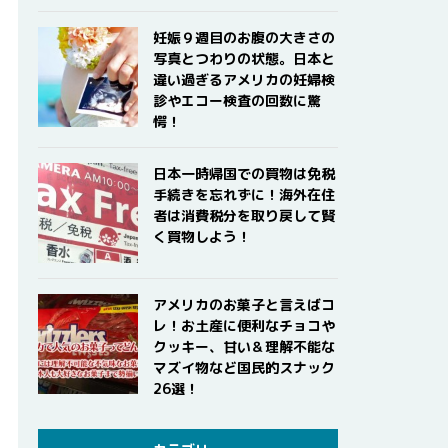
妊娠９週目のお腹の大きさの
写真とつわりの状態。日本と
違い過ぎるアメリカの妊婦検
診やエコー検査の回数に驚
愕！
日本一時帰国での買物は免税
手続きを忘れずに！海外在住
者は消費税分を取り戻して賢
く買物しよう！
アメリカのお菓子と言えばコ
レ！お土産に便利なチョコや
クッキー、甘い＆理解不能な
マズイ物など国民的スナック
26選！