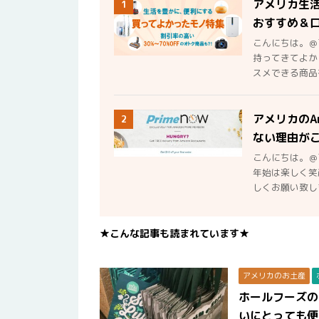
アメリカ生
1
おすすめ＆
こんにちは。＠
持ってきてよか
スメできる商品を
アメリカのA
2
ない理由が
こんにちは。＠
年始は楽しく笑
しくお願い致しま
★こんな記事も読まれています★
アメリカのお土産
ホールフーズの
いにとっても便