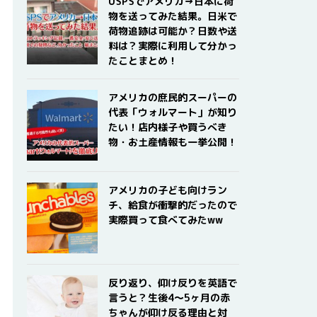
USPSでアメリカ→日本に荷
物を送ってみた結果。日米で
荷物追跡は可能か？日数や送
料は？実際に利用して分かっ
たことまとめ！
アメリカの庶民的スーパーの
代表「ウォルマート」が知り
たい！店内様子や買うべき
物・お土産情報も一挙公開！
アメリカの子ども向けラン
チ、給食が衝撃的だったので
実際買って食べてみたww
反り返り、仰け反りを英語で
言うと？生後4〜5ヶ月の赤
ちゃんが仰け反る理由と対