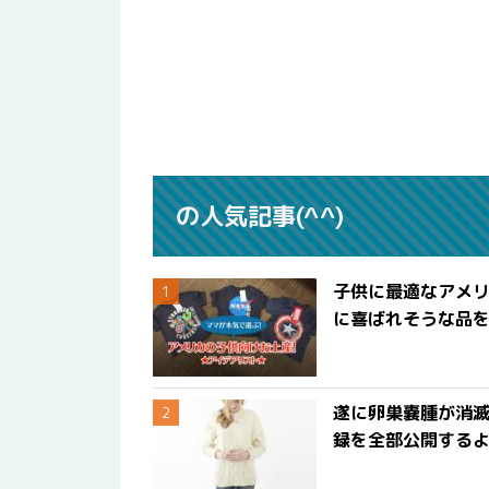
の人気記事(^^)
子供に最適なアメリ
に喜ばれそうな品
遂に卵巣嚢腫が消
録を全部公開する