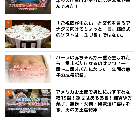
キッズに喜ばれそうな品を本気で選
んでみた！
「ご祝儀が少ない」と文句を言うア
ナタに向けてちょっと一言。結婚式
のゲストは「金づる」ではない。
ハーフの赤ちゃんが一重で生まれた
ら二重まぶたになるのはいつ？一
重〜二重まぶたになった一年間の息
子の成長記録。
アメリカお土産で男性におすすめな
物19選！探せばあるある！雑貨やお
菓子、彼氏・父親・男友達に喜ばれ
る、男のお土産特集！