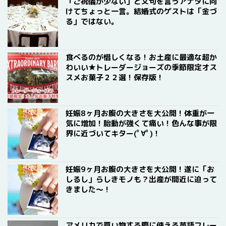
「ご祝儀が少ない」と文句を言うアナタに向
けてちょっと一言。結婚式のゲストは「金づ
る」ではない。
食べるのが惜しくなる！お土産に最適な超か
わいい★トレーダージョーズの季節限定オス
スメお菓子２２選！保存版！
妊娠8ヶ月お腹の大きさを大公開！体重が一
気に増加！胎動が強くて痛い！色んな事が限
界に近づいてキター(ﾟ∀ﾟ)！
妊娠9ヶ月お腹の大きさを大公開！遂に「お
しるし」らしきモノも？出産が間近に迫って
きました〜！
アメリカで買い物する際に使える英語フレー