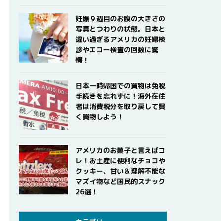
妊娠９週目のお腹の大きさの
写真とつわりの状態。日本と
違い過ぎるアメリカの妊婦検
診やエコー検査の回数に驚
愕！
日本一時帰国での買物は免税
手続きを忘れずに！海外在住
者は消費税分を取り戻して賢
く買物しよう！
アメリカのお菓子と言えばコ
レ！お土産に便利なチョコや
クッキー、甘い＆理解不能な
マズイ物など国民的スナック
26選！