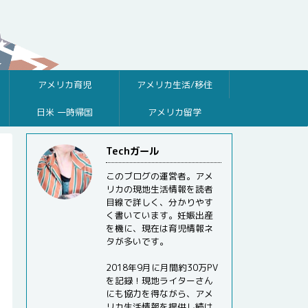
アメリカ育児
アメリカ生活/移住
日米 一時帰国
アメリカ留学
Techガール
このブログの運営者。アメ
リカの現地生活情報を読者
目線で詳しく、分かりやす
く書いています。妊娠出産
を機に、現在は育児情報ネ
タが多いです。
2018年9月に月間約30万PV
を記録！現地ライターさん
にも協力を得ながら、アメ
リカ生活情報を提供し続け