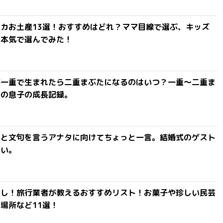
カお土産13選！おすすめはどれ？ママ目線で選ぶ、キッズ
を本気で選んでみた！
が一重で生まれたら二重まぶたになるのはいつ？一重〜二重ま
間の息子の成長記録。
」と文句を言うアナタに向けてちょっと一言。結婚式のゲスト
ない。
探し！旅行業者が教えるおすすめリスト！お菓子や珍しい民芸
場所など11選！