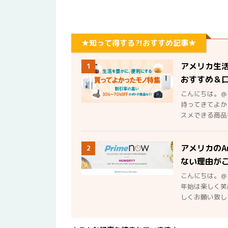
★知って得する?!おすすめ記事★
アメリカ生
1
おすすめ＆
こんにちは。＠
持ってきてよか
スメできる商品を
アメリカのA
2
ない理由が
こんにちは。＠
年始は楽しく笑
しくお願い致しま