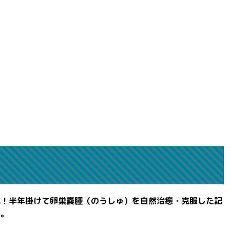
滅！半年掛けて卵巣嚢腫（のうしゅ）を自然治癒・克服した記
よ。