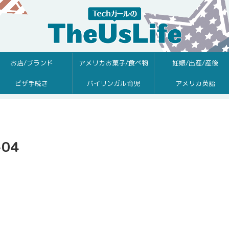
お店/ブランド
アメリカお菓子/食べ物
妊娠/出産/産後
ビザ手続き
バイリンガル育児
アメリカ英語
-04