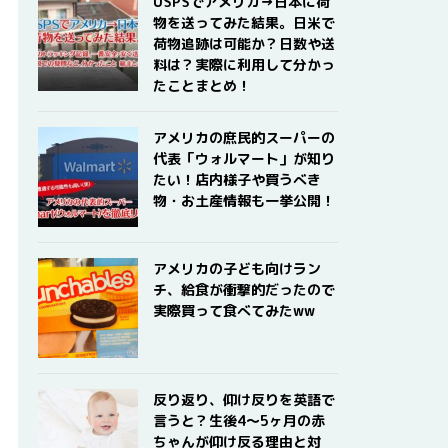
USPSでアメリカ→日本に荷
物を送ってみた結果。日米で
荷物追跡は可能か？日数や送
料は？実際に利用して分かっ
たことまとめ！
アメリカの庶民的スーパーの
代表「ウォルマート」が知り
たい！店内様子や買うべき
物・お土産情報も一挙公開！
アメリカの子ども向けラン
チ、給食が衝撃的だったので
実際買って食べてみたww
反り返り、仰け反りを英語で
言うと？生後4〜5ヶ月の赤
ちゃんが仰け反る理由と対