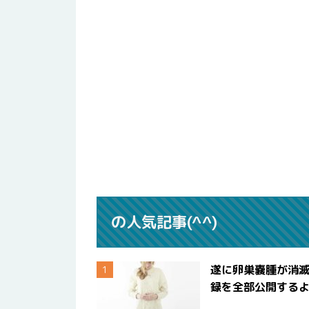
の人気記事(^^)
遂に卵巣嚢腫が消
録を全部公開する