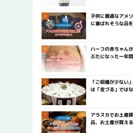
子供に最適なアメリ
に喜ばれそうな品
ハーフの赤ちゃん
ぶたになった一年
「ご祝儀が少ない
は「金づる」では
アラスカでお土産
品、お土産が買える