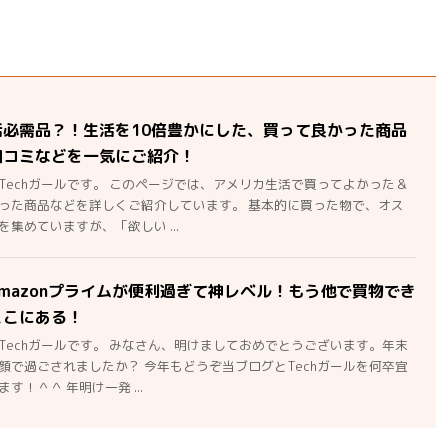
活必需品？！生活を10倍豊かにした、買って良かった商品
口コミなどを一気にご紹介！
Techガールです。 このページでは、アメリカ生活で買ってよかった＆
った商品などを詳しくご紹介しています。 基本的に買った物で、オス
集めていますが、「欲しい ...
mazonプライムが便利過ぎて神レベル！もう他で買物でき
ここにある！
Techガールです。 みなさん、明けましておめでとうございます。年末
顔で過ごされましたか？ 今年もどうぞ当ブログとTechガールを何卒宜
す！＾＾ 年明け一発 ...