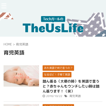
HOME
>
育児英語
育児英語
あれ英語で何で言うの？
なるほど！子育て英語
踏ん張る（大便の時）を英語で言う
と？赤ちゃんもウンチしたい時は踏
ん張ります！（笑）
2016/10/22
育児英語