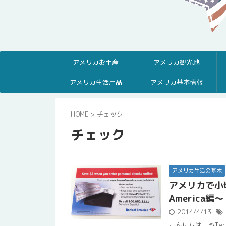
アメリカお土産
アメリカ観光地
アメリカ生活用品
アメリカ基本情報
HOME
>
チェック
チェック
アメリカ生活の基本
アメリカで小
America編〜
2014/4/13
こんにちは。@Te