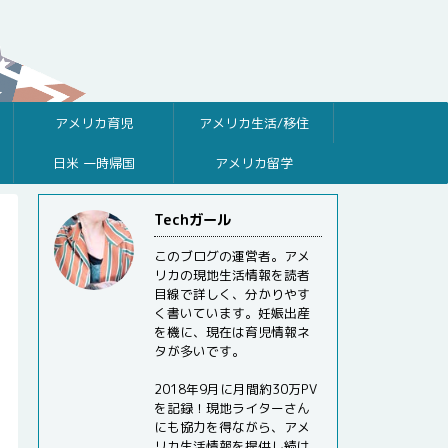
アメリカ育児
アメリカ生活/移住
日米 一時帰国
アメリカ留学
Techガール
このブログの運営者。アメ
リカの現地生活情報を読者
目線で詳しく、分かりやす
く書いています。妊娠出産
を機に、現在は育児情報ネ
タが多いです。
2018年9月に月間約30万PV
を記録！現地ライターさん
にも協力を得ながら、アメ
リカ生活情報を提供し続け