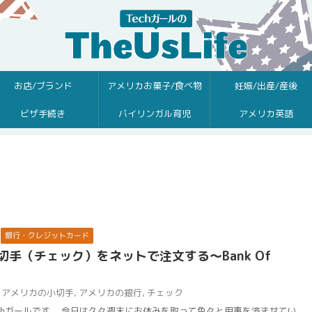
お店/ブランド
アメリカお菓子/食べ物
妊娠/出産/産後
ビザ手続き
バイリンガル育児
アメリカ英語
銀行・クレジットカード
切手（チェック）をネットで注文する〜Bank Of
アメリカの小切手
,
アメリカの銀行
,
チェック
chガールです。 今日は久々週末にお休みを取って色々と用事を済ませてい