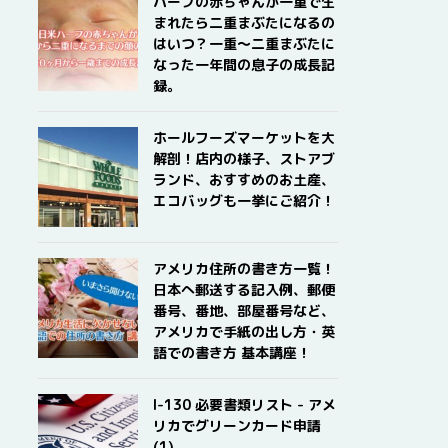
ハーフの赤ちゃんが一重で生
まれたら二重まぶたになるの
はいつ？一重〜二重まぶたに
なった一年間の息子の成長記
録。
ホールフーズマーケットを大
解剖！店内の様子、ストアブ
ランド、おすすめのお土産、
エコバッグも一挙にご紹介！
アメリカ住所の書き方一覧！
日本へ郵送する記入例、郵便
番号、番地、部屋番号など、
アメリカで手紙の出し方・英
語での書き方 基本講座！
I-130 必要書類リスト - アメ
リカでグリーンカード申請
(1)