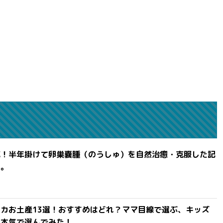
滅！半年掛けて卵巣嚢腫（のうしゅ）を自然治癒・克服した記
よ。
カお土産13選！おすすめはどれ？ママ目線で選ぶ、キッズ
を本気で選んでみた！