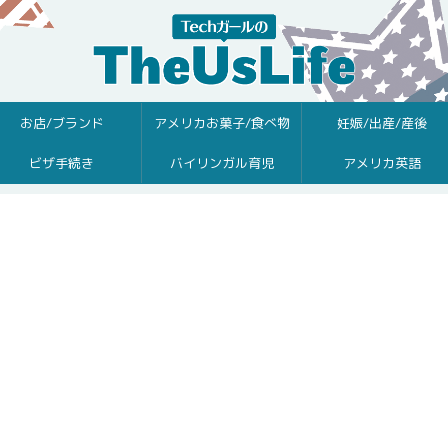
お店/ブランド
アメリカお菓子/食べ物
妊娠/出産/産後
ビザ手続き
バイリンガル育児
アメリカ英語