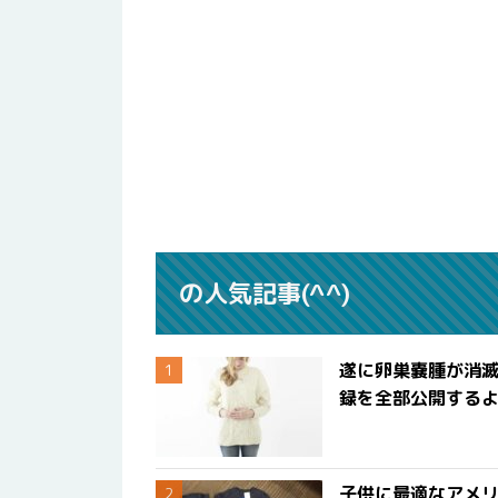
の人気記事(^^)
遂に卵巣嚢腫が消
録を全部公開する
子供に最適なアメリ