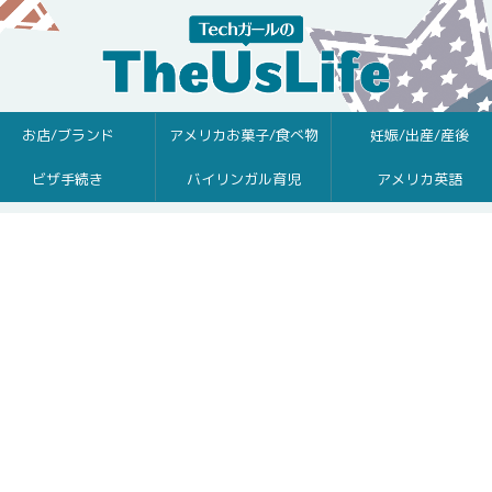
お店/ブランド
アメリカお菓子/食べ物
妊娠/出産/産後
ビザ手続き
バイリンガル育児
アメリカ英語