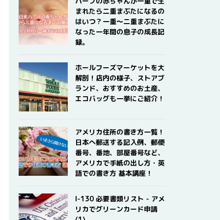
ハーフの赤ちゃんが一重で生
まれたら二重まぶたになるの
はいつ？一重〜二重まぶたに
なった一年間の息子の成長記
録。
ホールフーズマーケットを大
解剖！店内の様子、ストアブ
ランド、おすすめのお土産、
エコバッグも一挙にご紹介！
アメリカ住所の書き方一覧！
日本へ郵送する記入例、郵便
番号、番地、部屋番号など、
アメリカで手紙の出し方・英
語での書き方 基本講座！
I-130 必要書類リスト - アメ
リカでグリーンカード申請
(1)