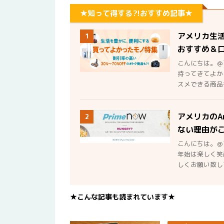
★知って得する?!おすすめ記事★
アメリカ生
1
おすすめ＆
こんにちは。＠
持ってきてよか
スメできる商品を
アメリカのA
2
ない理由が
こんにちは。＠
年始は楽しく笑
しくお願い致しま
★こんな記事も読まれています★