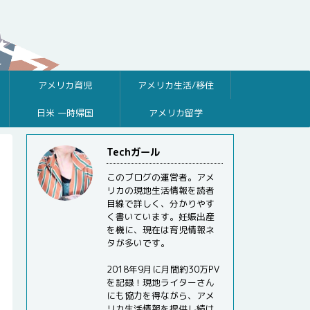
アメリカ育児
アメリカ生活/移住
日米 一時帰国
アメリカ留学
Techガール
このブログの運営者。アメ
リカの現地生活情報を読者
目線で詳しく、分かりやす
く書いています。妊娠出産
を機に、現在は育児情報ネ
タが多いです。
2018年9月に月間約30万PV
を記録！現地ライターさん
にも協力を得ながら、アメ
リカ生活情報を提供し続け