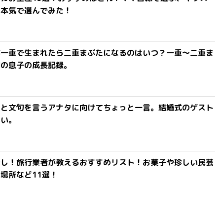
を本気で選んでみた！
が一重で生まれたら二重まぶたになるのはいつ？一重〜二重ま
間の息子の成長記録。
」と文句を言うアナタに向けてちょっと一言。結婚式のゲスト
ない。
探し！旅行業者が教えるおすすめリスト！お菓子や珍しい民芸
場所など11選！