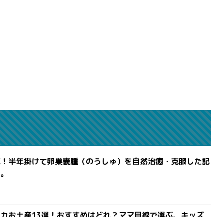
滅！半年掛けて卵巣嚢腫（のうしゅ）を自然治癒・克服した記
よ。
カお土産13選！おすすめはどれ？ママ目線で選ぶ、キッズ