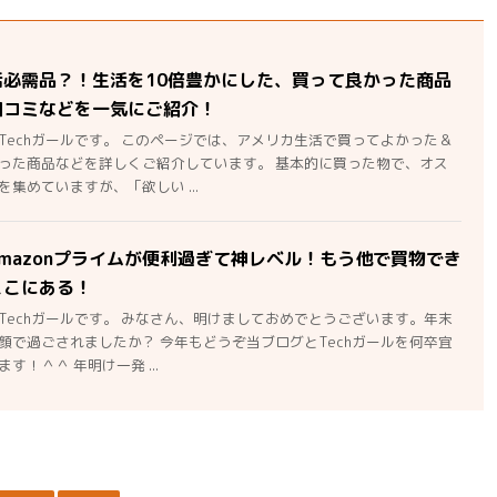
活必需品？！生活を10倍豊かにした、買って良かった商品
口コミなどを一気にご紹介！
Techガールです。 このページでは、アメリカ生活で買ってよかった＆
った商品などを詳しくご紹介しています。 基本的に買った物で、オス
集めていますが、「欲しい ...
mazonプライムが便利過ぎて神レベル！もう他で買物でき
ここにある！
Techガールです。 みなさん、明けましておめでとうございます。年末
顔で過ごされましたか？ 今年もどうぞ当ブログとTechガールを何卒宜
す！＾＾ 年明け一発 ...