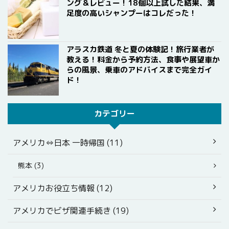
ング＆レビュー！18個以上試した結果、満
足度の高いシャンプーはコレだった！
アラスカ鉄道 冬と夏の体験記！旅行業者が
教える！料金から予約方法、食事や展望車か
らの風景、乗車のアドバイスまで完全ガイ
ド！
カテゴリー
アメリカ⇔日本 一時帰国 (11)
熊本 (3)
アメリカお役立ち情報 (12)
アメリカでビザ関連手続き (19)