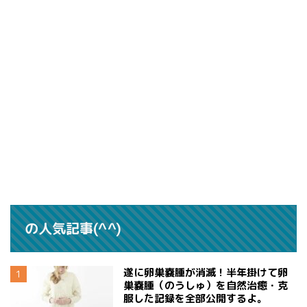
の人気記事(^^)
遂に卵巣嚢腫が消滅！半年掛けて卵
巣嚢腫（のうしゅ）を自然治癒・克
服した記録を全部公開するよ。