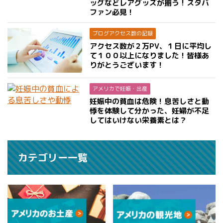
ッグなどレアグッズが揃う！スタバ
ファン必見！
ブログアクセス数の記録
アクセス数が２万PV、１日に平均し
て１００以上になりました！皆様あ
りがとうございます！
アメリカで妊娠・出産
妊娠中の貧血は危険！息苦しさと動
悸を体験して分かった、妊婦が不足
してはいけない栄養素とは？
カテゴリー一覧