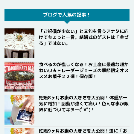
ブログで人気の記事！
「ご祝儀が少ない」と文句を言うアナタに向
けてちょっと一言。結婚式のゲストは「金づ
る」ではない。
食べるのが惜しくなる！お土産に最適な超か
わいい★トレーダージョーズの季節限定オス
スメお菓子２２選！保存版！
妊娠8ヶ月お腹の大きさを大公開！体重が一
気に増加！胎動が強くて痛い！色んな事が限
界に近づいてキター(ﾟ∀ﾟ)！
妊娠9ヶ月お腹の大きさを大公開！遂に「お