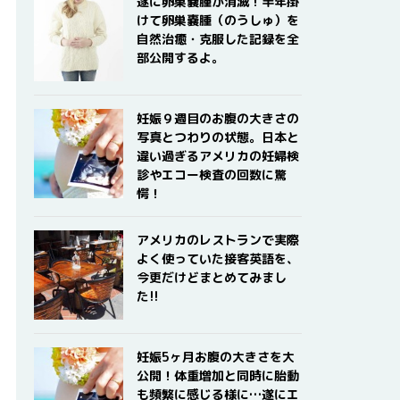
遂に卵巣嚢腫が消滅！半年掛
けて卵巣嚢腫（のうしゅ）を
自然治癒・克服した記録を全
部公開するよ。
妊娠９週目のお腹の大きさの
写真とつわりの状態。日本と
違い過ぎるアメリカの妊婦検
診やエコー検査の回数に驚
愕！
アメリカのレストランで実際
よく使っていた接客英語を、
今更だけどまとめてみまし
た!!
妊娠5ヶ月お腹の大きさを大
公開！体重増加と同時に胎動
も頻繁に感じる様に…遂にエ