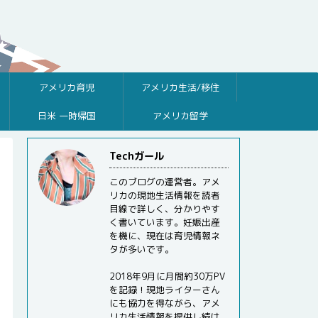
アメリカ育児
アメリカ生活/移住
日米 一時帰国
アメリカ留学
Techガール
このブログの運営者。アメ
リカの現地生活情報を読者
目線で詳しく、分かりやす
く書いています。妊娠出産
を機に、現在は育児情報ネ
タが多いです。
2018年9月に月間約30万PV
を記録！現地ライターさん
にも協力を得ながら、アメ
リカ生活情報を提供し続け