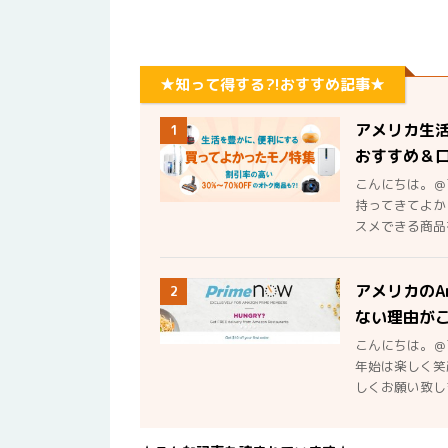
★知って得する?!おすすめ記事★
アメリカ生
1
おすすめ＆
こんにちは。＠
持ってきてよか
スメできる商品を
アメリカのA
2
ない理由が
こんにちは。＠
年始は楽しく笑
しくお願い致しま