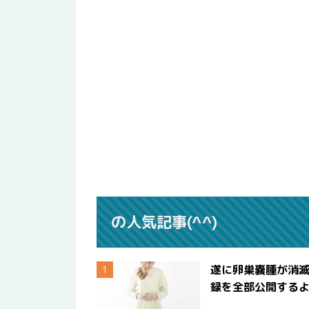
の人気記事(^^)
遂に卵巣嚢腫が消
録を全部公開する