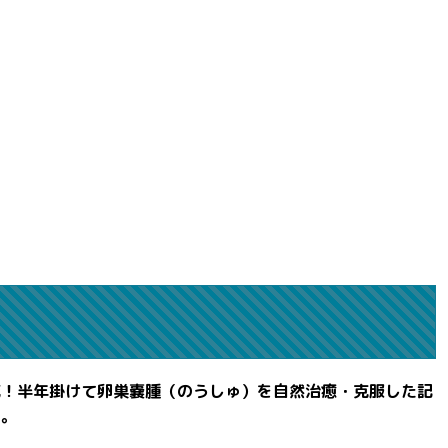
滅！半年掛けて卵巣嚢腫（のうしゅ）を自然治癒・克服した記
よ。