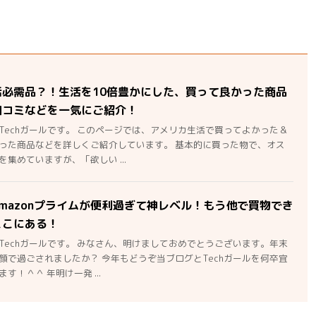
活必需品？！生活を10倍豊かにした、買って良かった商品
口コミなどを一気にご紹介！
Techガールです。 このページでは、アメリカ生活で買ってよかった＆
った商品などを詳しくご紹介しています。 基本的に買った物で、オス
集めていますが、「欲しい ...
mazonプライムが便利過ぎて神レベル！もう他で買物でき
ここにある！
Techガールです。 みなさん、明けましておめでとうございます。年末
顔で過ごされましたか？ 今年もどうぞ当ブログとTechガールを何卒宜
す！＾＾ 年明け一発 ...