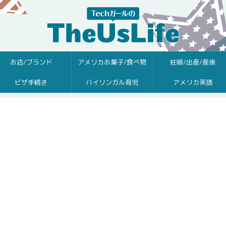
お店/ブランド
アメリカお菓子/食べ物
妊娠/出産/産後
ビザ手続き
バイリンガル育児
アメリカ英語