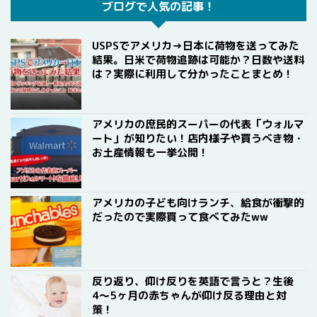
ブログで人気の記事！
USPSでアメリカ→日本に荷物を送ってみた
結果。日米で荷物追跡は可能か？日数や送料
は？実際に利用して分かったことまとめ！
アメリカの庶民的スーパーの代表「ウォルマ
ート」が知りたい！店内様子や買うべき物・
お土産情報も一挙公開！
アメリカの子ども向けランチ、給食が衝撃的
だったので実際買って食べてみたww
反り返り、仰け反りを英語で言うと？生後
4〜5ヶ月の赤ちゃんが仰け反る理由と対
策！