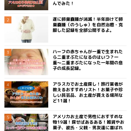
んでみた！
遂に卵巣嚢腫が消滅！半年掛けて卵
巣嚢腫（のうしゅ）を自然治癒・克
服した記録を全部公開するよ。
ハーフの赤ちゃんが一重で生まれた
ら二重まぶたになるのはいつ？一
重〜二重まぶたになった一年間の息
子の成長記録。
アラスカでお土産探し！旅行業者が
教えるおすすめリスト！お菓子や珍
しい民芸品、お土産が買える場所な
ど11選！
アメリカお土産で男性におすすめな
物19選！探せばあるある！雑貨やお
菓子、彼氏・父親・男友達に喜ばれ