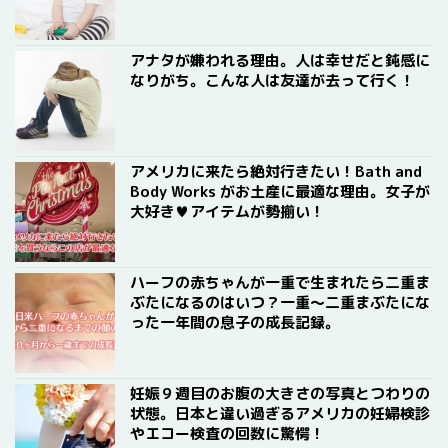
アナタが嫌われる理由。人は幸せだと鈍感に
なりがち。こんな人は友達が去って行く！
アメリカに来たら絶対行きたい！Bath and
Body Works がお土産に最適な理由。女子が
大好き♥アイテムが勢揃い！
ハーフの赤ちゃんが一重で生まれたら二重ま
ぶたになるのはいつ？一重〜二重まぶたにな
った一年間の息子の成長記録。
妊娠９週目のお腹の大きさの写真とつわりの
状態。日本と違い過ぎるアメリカの妊婦検診
やエコー検査の回数に驚愕！