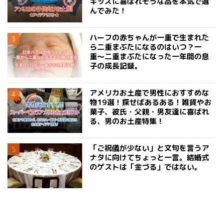
キッズに喜ばれそうな品を本気で選
んでみた！
ハーフの赤ちゃんが一重で生まれた
ら二重まぶたになるのはいつ？一
重〜二重まぶたになった一年間の息
子の成長記録。
アメリカお土産で男性におすすめな
物19選！探せばあるある！雑貨やお
菓子、彼氏・父親・男友達に喜ばれ
る、男のお土産特集！
「ご祝儀が少ない」と文句を言うア
ナタに向けてちょっと一言。結婚式
のゲストは「金づる」ではない。