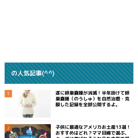
の人気記事(^^)
遂に卵巣嚢腫が消滅！半年掛けて卵
巣嚢腫（のうしゅ）を自然治癒・克
服した記録を全部公開するよ。
子供に最適なアメリカお土産13選！
おすすめはどれ？ママ目線で選ぶ、