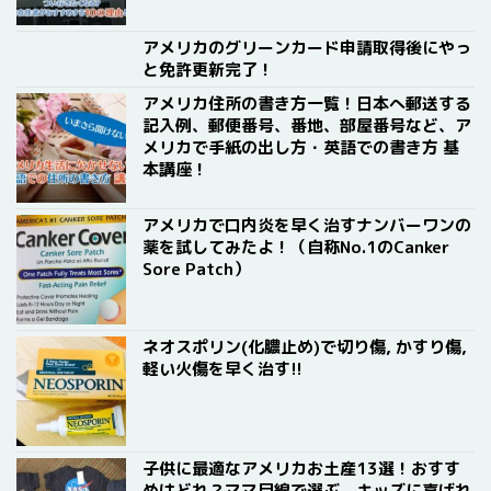
アメリカのグリーンカード申請取得後にやっ
と免許更新完了！
アメリカ住所の書き方一覧！日本へ郵送する
記入例、郵便番号、番地、部屋番号など、ア
メリカで手紙の出し方・英語での書き方 基
本講座！
アメリカで口内炎を早く治すナンバーワンの
薬を試してみたよ！（自称No.1のCanker
Sore Patch）
ネオスポリン(化膿止め)で切り傷, かすり傷,
軽い火傷を早く治す!!
子供に最適なアメリカお土産13選！おすす
めはどれ？ママ目線で選ぶ、キッズに喜ばれ