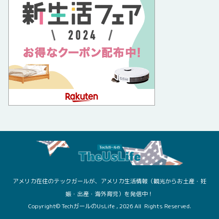
アメリカ在住のテックガールが、アメリカ生活情報（観光からお土産・妊
娠・出産・海外育児）を発信中！
Copyright© TechガールのUsLife , 2026 All Rights Reserved.