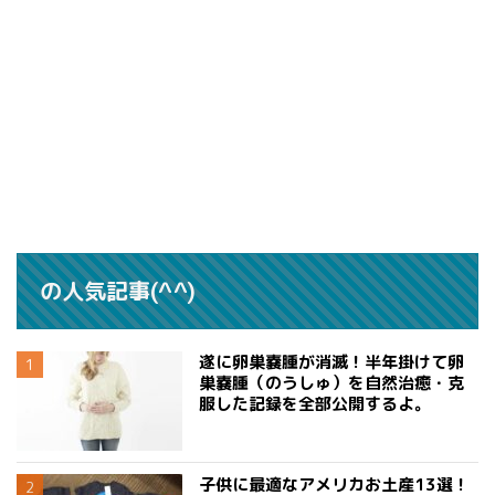
の人気記事(^^)
遂に卵巣嚢腫が消滅！半年掛けて卵
巣嚢腫（のうしゅ）を自然治癒・克
服した記録を全部公開するよ。
子供に最適なアメリカお土産13選！