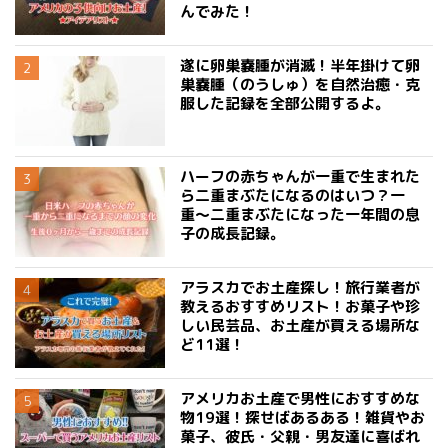
んでみた！
遂に卵巣嚢腫が消滅！半年掛けて卵
巣嚢腫（のうしゅ）を自然治癒・克
服した記録を全部公開するよ。
ハーフの赤ちゃんが一重で生まれた
ら二重まぶたになるのはいつ？一
重〜二重まぶたになった一年間の息
子の成長記録。
アラスカでお土産探し！旅行業者が
教えるおすすめリスト！お菓子や珍
しい民芸品、お土産が買える場所な
ど11選！
アメリカお土産で男性におすすめな
物19選！探せばあるある！雑貨やお
菓子、彼氏・父親・男友達に喜ばれ