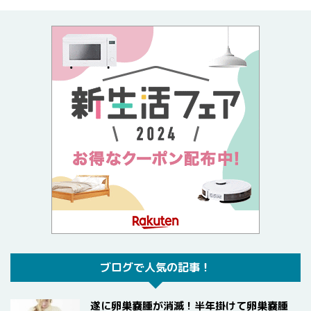
ブログで人気の記事！
遂に卵巣嚢腫が消滅！半年掛けて卵巣嚢腫