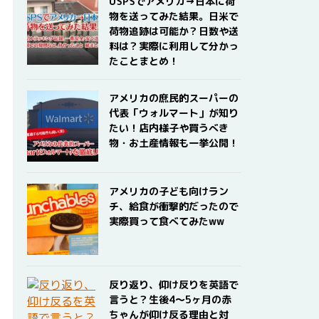
USPSでアメリカ→日本に荷
物を送ってみた結果。日米で
荷物追跡は可能か？日数や送
料は？実際に利用して分かっ
たことまとめ！
アメリカの庶民的スーパーの
代表「ウォルマート」が知り
たい！店内様子や買うべき
物・お土産情報も一挙公開！
アメリカの子ども向けラン
チ、給食が衝撃的だったので
実際買って食べてみたww
反り返り、仰け反りを英語で
言うと？生後4〜5ヶ月の赤
ちゃんが仰け反る理由と対