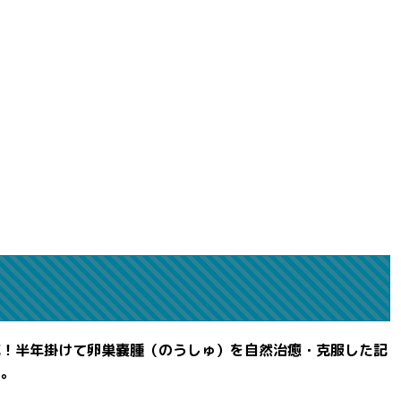
滅！半年掛けて卵巣嚢腫（のうしゅ）を自然治癒・克服した記
よ。