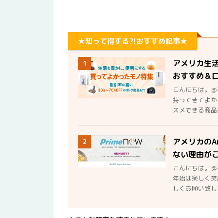
★知って得する?!おすすめ記事★
アメリカ生
1
おすすめ＆
こんにちは。＠
持ってきてよか
スメできる商品を
アメリカのA
2
ない理由が
こんにちは。＠
年始は楽しく笑
しくお願い致しま