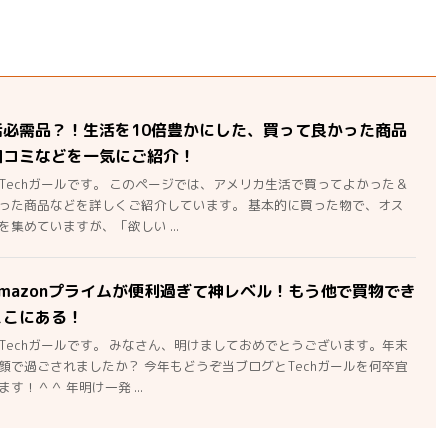
活必需品？！生活を10倍豊かにした、買って良かった商品
口コミなどを一気にご紹介！
Techガールです。 このページでは、アメリカ生活で買ってよかった＆
った商品などを詳しくご紹介しています。 基本的に買った物で、オス
集めていますが、「欲しい ...
mazonプライムが便利過ぎて神レベル！もう他で買物でき
ここにある！
Techガールです。 みなさん、明けましておめでとうございます。年末
顔で過ごされましたか？ 今年もどうぞ当ブログとTechガールを何卒宜
す！＾＾ 年明け一発 ...