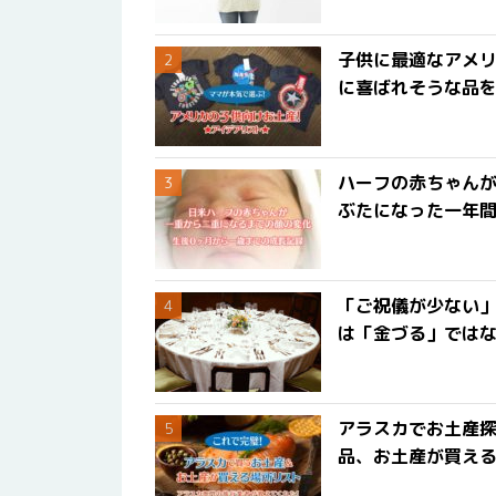
子供に最適なアメリ
に喜ばれそうな品
ハーフの赤ちゃん
ぶたになった一年
「ご祝儀が少ない
は「金づる」では
アラスカでお土産
品、お土産が買える