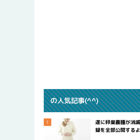
の人気記事(^^)
遂に卵巣嚢腫が消
録を全部公開する