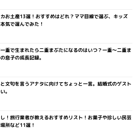
カお土産13選！おすすめはどれ？ママ目線で選ぶ、キッズ
を本気で選んでみた！
が一重で生まれたら二重まぶたになるのはいつ？一重〜二重ま
間の息子の成長記録。
」と文句を言うアナタに向けてちょっと一言。結婚式のゲスト
ない。
探し！旅行業者が教えるおすすめリスト！お菓子や珍しい民芸
場所など11選！