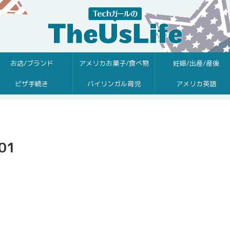
お店/ブランド
アメリカお菓子/食べ物
妊娠/出産/産後
ビザ手続き
バイリンガル育児
アメリカ英語
01