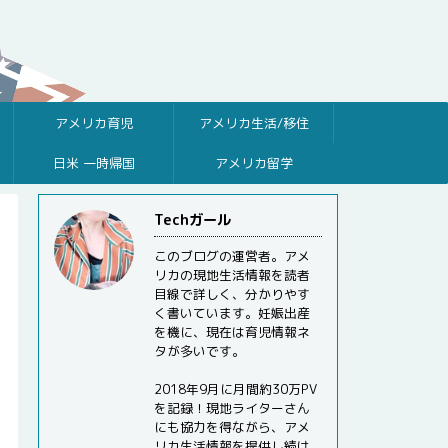
アメリカ育児
アメリカ生活/移住
日米 一時帰国
アメリカ留学
Techガール
このブログの運営者。アメ
リカの現地生活情報を読者
目線で詳しく、分かりやす
く書いています。妊娠出産
を機に、現在は育児情報ネ
タが多いです。
2018年9月に月間約30万PV
を記録！現地ライターさん
にも協力を得ながら、アメ
リカ生活情報を提供し続け