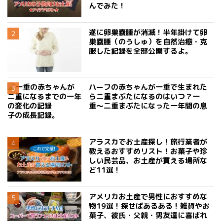
んでみた！
遂に卵巣嚢腫が消滅！半年掛けて卵
巣嚢腫（のうしゅ）を自然治癒・克
服した記録を全部公開するよ。
ハーフの赤ちゃんが一重で生まれた
ら二重まぶたになるのはいつ？一
重〜二重まぶたになった一年間の息
子の成長記録。
アラスカでお土産探し！旅行業者が
教えるおすすめリスト！お菓子や珍
しい民芸品、お土産が買える場所な
ど11選！
アメリカお土産で男性におすすめな
物19選！探せばあるある！雑貨やお
菓子、彼氏・父親・男友達に喜ばれ