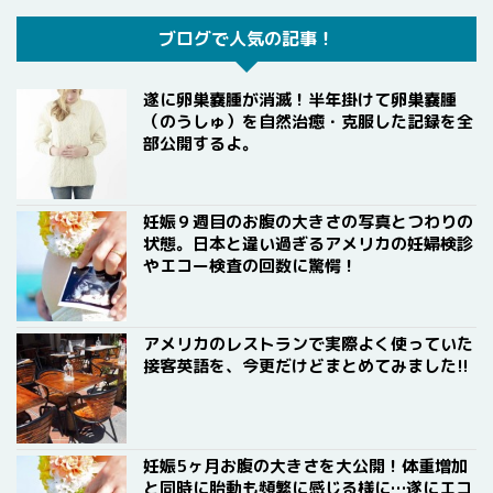
ブログで人気の記事！
遂に卵巣嚢腫が消滅！半年掛けて卵巣嚢腫
（のうしゅ）を自然治癒・克服した記録を全
部公開するよ。
妊娠９週目のお腹の大きさの写真とつわりの
状態。日本と違い過ぎるアメリカの妊婦検診
やエコー検査の回数に驚愕！
アメリカのレストランで実際よく使っていた
接客英語を、今更だけどまとめてみました!!
妊娠5ヶ月お腹の大きさを大公開！体重増加
と同時に胎動も頻繁に感じる様に…遂にエコ