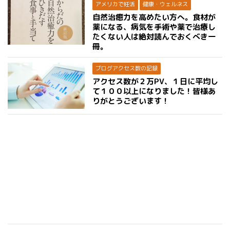
アメリカで妊活
健康・ウェルネス
自然治癒力を高めたい方へ。食材が
薬になる、病気を手術や薬で治療し
たくない人は絶対読んでおくべき一
冊。
ブログアクセス数の記録
アクセス数が２万PV、１日に平均し
て１００以上になりました！皆様あ
りがとうございます！