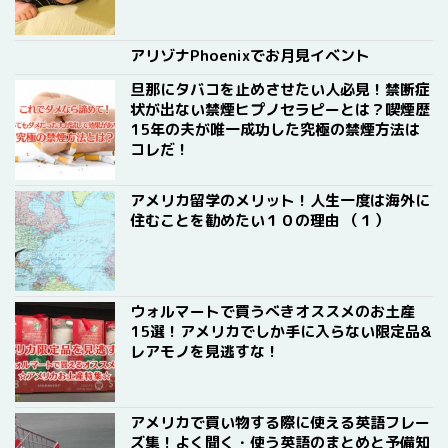
アリゾナPhoenixでお月見イベント
旦那にタバコを止めさせたい人必見！禁断症
状が出ない禁煙ヒプノセラピーとは？喫煙歴
15年の夫が唯一成功した究極の禁煙方法は
コレだ！
アメリカ留学のメリット！人生一度は海外に
住むことを勧めたい１０の理由 （１）
ウォルマートで買うべきオススメのお土産
15選！アメリカでしか手に入らない限定品&
レアモノを見逃すな！
アメリカで買い物する際に使える英語フレー
ズ集！よく聞く・使う英語のまとめと予備知