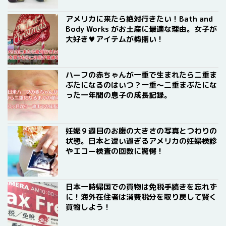
アメリカに来たら絶対行きたい！Bath and
Body Works がお土産に最適な理由。女子が
大好き♥アイテムが勢揃い！
ハーフの赤ちゃんが一重で生まれたら二重ま
ぶたになるのはいつ？一重〜二重まぶたにな
った一年間の息子の成長記録。
妊娠９週目のお腹の大きさの写真とつわりの
状態。日本と違い過ぎるアメリカの妊婦検診
やエコー検査の回数に驚愕！
日本一時帰国での買物は免税手続きを忘れず
に！海外在住者は消費税分を取り戻して賢く
買物しよう！