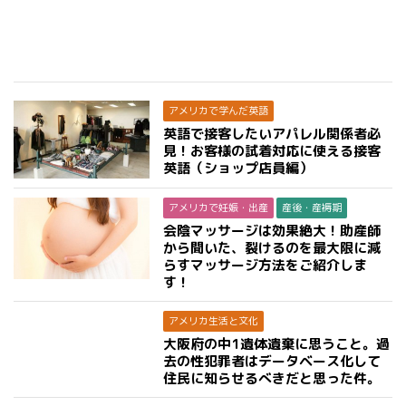
アメリカで学んだ英語
英語で接客したいアパレル関係者必
見！お客様の試着対応に使える接客
英語（ショップ店員編）
アメリカで妊娠・出産
産後・産褥期
会陰マッサージは効果絶大！助産師
から聞いた、裂けるのを最大限に減
らすマッサージ方法をご紹介しま
す！
アメリカ生活と文化
大阪府の中1遺体遺棄に思うこと。過
去の性犯罪者はデータベース化して
住民に知らせるべきだと思った件。