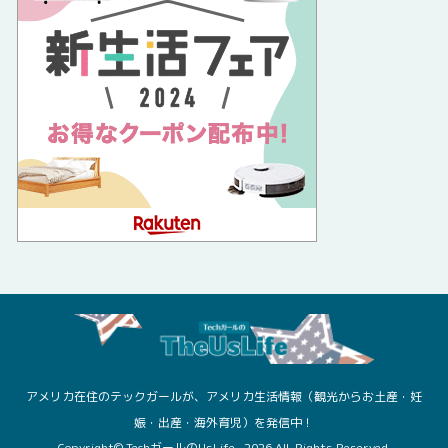
アメリカ在住のテックガールが、アメリカ生活情報（観光からお土産・妊
娠・出産・海外育児）を発信中！
Copyright© TechガールのUsLife , 2026 All Rights Reserved.