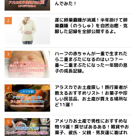
んでみた！
遂に卵巣嚢腫が消滅！半年掛けて卵
巣嚢腫（のうしゅ）を自然治癒・克
服した記録を全部公開するよ。
ハーフの赤ちゃんが一重で生まれた
ら二重まぶたになるのはいつ？一
重〜二重まぶたになった一年間の息
子の成長記録。
アラスカでお土産探し！旅行業者が
教えるおすすめリスト！お菓子や珍
しい民芸品、お土産が買える場所な
ど11選！
アメリカお土産で男性におすすめな
物19選！探せばあるある！雑貨やお
菓子、彼氏・父親・男友達に喜ばれ