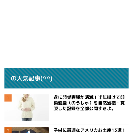
の人気記事(^^)
遂に卵巣嚢腫が消滅！半年掛けて卵
巣嚢腫（のうしゅ）を自然治癒・克
服した記録を全部公開するよ。
子供に最適なアメリカお土産13選！