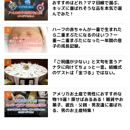
おすすめはどれ？ママ目線で選ぶ、
キッズに喜ばれそうな品を本気で選
んでみた！
ハーフの赤ちゃんが一重で生まれた
ら二重まぶたになるのはいつ？一
重〜二重まぶたになった一年間の息
子の成長記録。
「ご祝儀が少ない」と文句を言うア
ナタに向けてちょっと一言。結婚式
のゲストは「金づる」ではない。
アメリカお土産で男性におすすめな
物19選！探せばあるある！雑貨やお
菓子、彼氏・父親・男友達に喜ばれ
る、男のお土産特集！