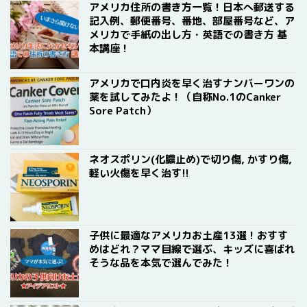
アメリカ住所の書き方一覧！日本へ郵送する
記入例、郵便番号、番地、部屋番号など、ア
メリカで手紙の出し方・英語での書き方 基
本講座！
アメリカで口内炎を早く治すナンバーワンの
薬を試してみたよ！（自称No.1のCanker
Sore Patch）
ネオスポリン(化膿止め)で切り傷, かすり傷,
軽い火傷を早く治す!!
子供に最適なアメリカお土産13選！おすす
めはどれ？ママ目線で選ぶ、キッズに喜ばれ
そうな品を本気で選んでみた！