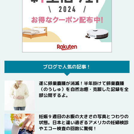
ブログで人気の記事！
遂に卵巣嚢腫が消滅！半年掛けて卵巣嚢腫
（のうしゅ）を自然治癒・克服した記録を全
部公開するよ。
妊娠９週目のお腹の大きさの写真とつわりの
状態。日本と違い過ぎるアメリカの妊婦検診
やエコー検査の回数に驚愕！