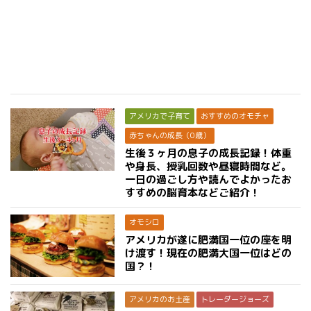
アメリカで子育て
おすすめのオモチャ
赤ちゃんの成長（0歳）
生後３ヶ月の息子の成長記録！体重
や身長、授乳回数や昼寝時間など。
一日の過ごし方や読んでよかったお
すすめの脳育本などご紹介！
オモシロ
アメリカが遂に肥満国一位の座を明
け渡す！現在の肥満大国一位はどの
国？！
アメリカのお土産
トレーダージョーズ