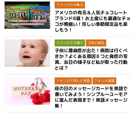
アメリカのお菓子
アメリカの有名＆人気チョコレート
ブランド8選！お土産にも最適なチョ
コが勢揃い！珍しい季節限定品も楽
しもう！
アメリカで子育て
子供の病気
子供に蕁麻疹が出た！病院は行くべ
きか？よくある原因８つと発疹の写
真、当日の様子など私が取った行動
とは？
アメリカで学んだ英語
アメリカ英語
母の日のメッセージカードを英語で
書いてみよう！シンプル〜ユーモア
に富んだ表現まで！英語メッセージ
集！